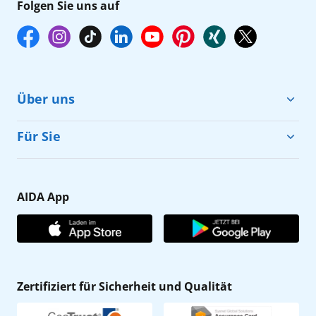
Folgen Sie uns auf
Über uns
Cruise & Help
Für Sie
Karriere
Barrierefreiheit
Presse
Gästefragebogen
AIDA App
Unternehmen
AIDA Club
Affiliateprogramm
AIDA App
Nachhaltigkeit
AIDA Lounge
Zertifiziert für Sicherheit und Qualität
Verhaltens- & Ethikkodex
AIDA ID