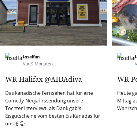
Inselfan
I
Vor 9 Monaten
WR Halifax
@AIDAdiva
WR P
Das kanadische Fernsehen hat für eine
Heute ga
Comedy-Neujahrssendung unsere
Mittag a
Tochter interviewt, als Dank gab's
Wahrsche
Eisgutscheine vom besten Eis Kanadas für
uns 🍦😋