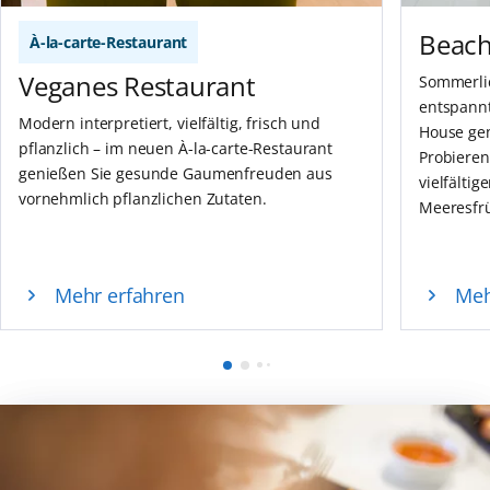
Beac
À-la-carte-Restaurant
Veganes Restaurant
Sommerlic
entspannt
Modern interpretiert, vielfältig, frisch und
House ge
pflanzlich – im neuen À-la-carte-Restaurant
Probieren
genießen Sie gesunde Gaumenfreuden aus
vielfälti
vornehmlich pflanzlichen Zutaten.
Meeresfrü
Mehr erfahren
Meh