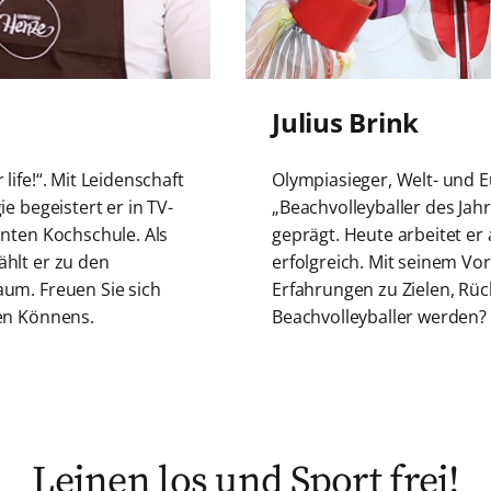
Julius Brink
ife!“. Mit Leidenschaft
Olympiasieger, Welt- und 
e begeistert er in TV-
„Beachvolleyballer des Jahr
önten Kochschule. Als
geprägt. Heute arbeitet er
hlt er zu den
erfolgreich. Mit seinem Vo
um. Freuen Sie sich
Erfahrungen zu Zielen, Rück
hen Könnens.
Beachvolleyballer werden?
Leinen los und Sport frei!