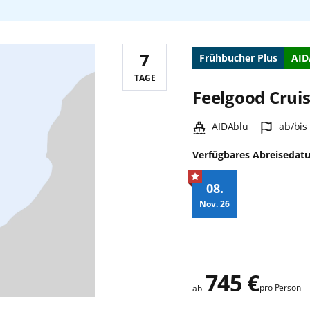
7
Frühbucher Plus
AID
Reisedauer:
TAGE
Feelgood Crui
Schiff:
Hafen:
AIDAblu
ab/bis
Verfügbares Abreisedat
08.
Nov.
26
Zusatz
745 €
pro Person
ab