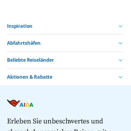
Inspiration
Aktivurlaub mit AIDA
Abfahrtshäfen
Natururlaub mit AIDA
Kreuzfahrten ab Hamburg
Kultururlaub mit AIDA
Beliebte Reiseländer
Kreuzfahrten ab Kiel
Urlaub für alle
Kreuzfahrten nach Norwegen
Kreuzfahrten ab Warnemünde
Aktionen & Rabatte
Kreuzfahrten nach Island
Alle AIDA Häfen
Kreuzfahrt Angebote
Kreuzfahrten nach Spanien
Last Minute Kreuzfahrten
Kreuzfahrten nach Italien
Kreuzfahrten mit Flug
Kreuzfahrten 2027
Erleben Sie unbeschwertes und