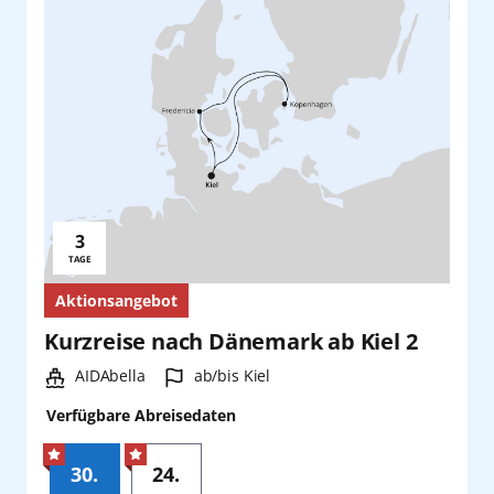
Preis absteigend
Ohne Flughafen
Abfahrtshafen
Asien
Jugendliche
0
16 bis 24 Jahre
Preis aufsteigend
Berlin Brandenburg
Alle
Reisedauer
Indischer Ozean
Datum
Bremen
Antalya
Kinder
Beliebig
0
Schiff
Kanaren
2 bis 15 Jahre
Frühester Abfahrtstermin
Dresden
Bangkok/Laem Chabang
1-5 Tage
Alle
Erweitert
Karibik
Baby
Spätester Abfahrtstermin
Düsseldorf
0
3
Barbados
6-9 Tage
AIDAbella
Alle
Reisedauer:
0 bis 2 Jahre
TAGE
Mittelmeer
Erfurt
Barcelona
10-13 Tage
Aktionsangebot
AIDAblu
AIDAselection
Kurzreise nach Dänemark ab Kiel 2
Zurücksetzen
Anwenden
Nordamerika
Zurücksetzen
Anwenden
Frankfurt
Fuerteventura
14-21 Tage
AIDAcosma
AIDAspecials
Schiff:
Hafen:
AIDAbella
ab/bis Kiel
Nordeuropa
Frankfurt-Hahn
Gran Canaria
ab 22 Tage
AIDAdiva
COMFORT ALL IN
Verfügbare Abreisedaten
Hamburg
Hamburg
Zurücksetzen
Anwenden
AIDAluna
Orient
PREMIUM ALL IN
30.
24.
Zurücksetzen
Anwenden