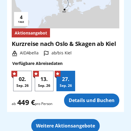
Warnemünde
4
Yokohama
Reisedauer:
TAGE
Aktionsangebot
Kurzreise nach Oslo & Skagen ab Kiel
Schiff:
Hafen:
AIDAbella
ab/bis Kiel
Verfügbare Abreisedaten
02.
13.
27.
Sep.
26
Sep.
26
Sep.
26
Zusatz
Details und Buchen
449 €
pro Person
ab
Weitere Aktionsangebote