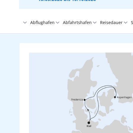
Abflughafen
Abfahrtshafen
Reisedauer
S
Adria
Aktive Filter:
Ohne Flughafen
Alle
Beliebig
Afrika
Berlin Brandenburg
Antalya
1-5 Tage
Bremen
Bangkok/Laem Chabang
6-9 Tage
Asien
Dresden
Barbados
10-13 Tage
Düsseldorf
Barcelona
14-21 Tage
Indischer Ozean
Erfurt
Fuerteventura
ab 22 Tage
Frankfurt
Gran Canaria