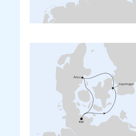
Nürnberg
Montego Bay
Paderborn-Lippstadt
New York City
Salzburg
Rom/Civitavecchia
Stuttgart
San Antonio
Wien
Seychellen
Zürich
Shanghai
Singapur
Sydney
Teneriffa