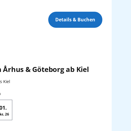
Zurücksetzen
Anwenden
Details & Buchen
h Århus & Göteborg ab Kiel
n:
s Kiel
n
01.
kt.
26