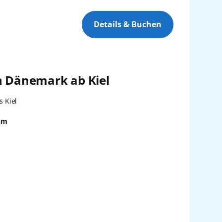
Details & Buchen
h Dänemark ab Kiel
:
s Kiel
um