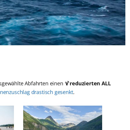
sgewählte Abfahrten einen 🍹
reduzierten ALL
inenzuschlag drastisch gesenkt
.