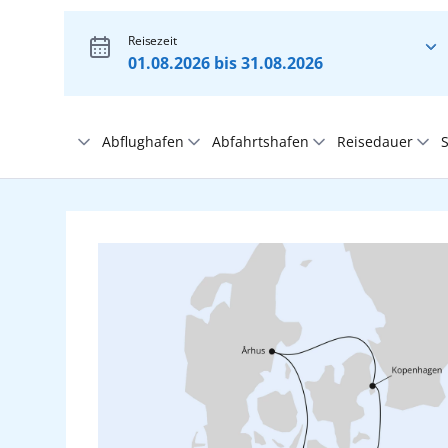
Reisezeit
01.08.2026 bis 31.08.2026
Abflughafen
Abfahrtshafen
Reisedauer
S
Adria
Aktive Filter:
Ohne Flughafen
Alle
Beliebig
Afrika
Berlin Brandenburg
Antalya
1-5 Tage
Bremen
Bangkok/Laem Chabang
6-9 Tage
Asien
Dresden
Barbados
10-13 Tage
Düsseldorf
Barcelona
14-21 Tage
Indischer Ozean