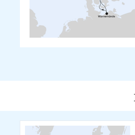
Sydney
Teneriffa
Tokio
Warnemünde
Yokohama