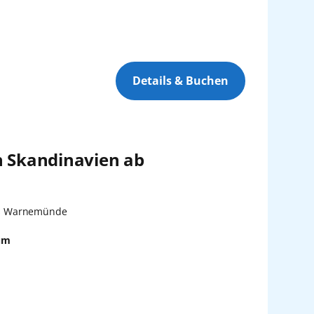
Details & Buchen
h Skandinavien ab
:
s Warnemünde
um