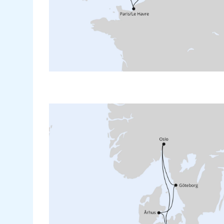
München
Malta
Münster/Osnabrück
Mauritius
Nürnberg
Montego Bay
Paderborn-Lippstadt
New York City
Salzburg
Rom/Civitavecchia
Stuttgart
San Antonio
Wien
Seychellen
Zürich
Shanghai
Singapur