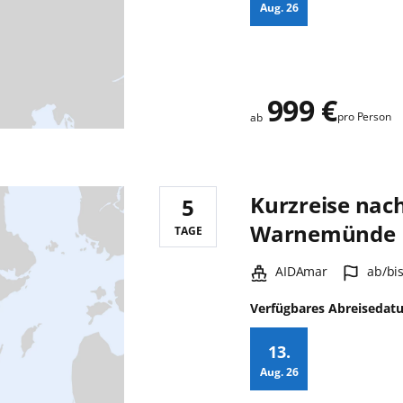
Aug.
26
Zusatz
999 €
pro Person
ab
Kurzreise nac
5
Reisedauer:
Warnemünde
TAGE
Schiff:
Hafen
AIDAmar
ab/bi
Verfügbares Abreisedat
13.
Aug.
26