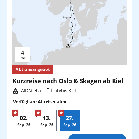
Teneriffa
Tokio
Warnemünde
4
Yokohama
Reisedauer:
TAGE
Aktionsangebot
Kurzreise nach Oslo & Skagen ab Kiel
Schiff:
Hafen:
AIDAbella
ab/bis Kiel
Verfügbare Abreisedaten
02.
13.
27.
Sep.
26
Sep.
26
Sep.
26
Zusatz