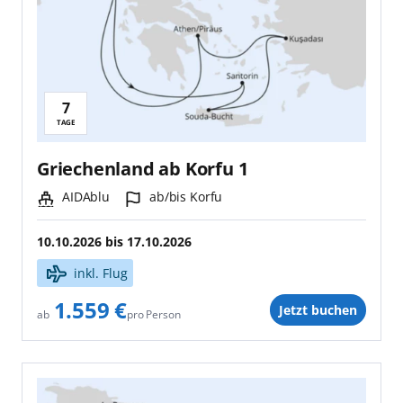
7
Reisedauer:
TAGE
Griechenland ab Korfu 1
Schiff:
Hafen:
AIDAblu
ab/bis Korfu
10.10.2026
bis
17.10.2026
inkl. Flug
1.559 €
Jetzt buchen
pro Person
ab