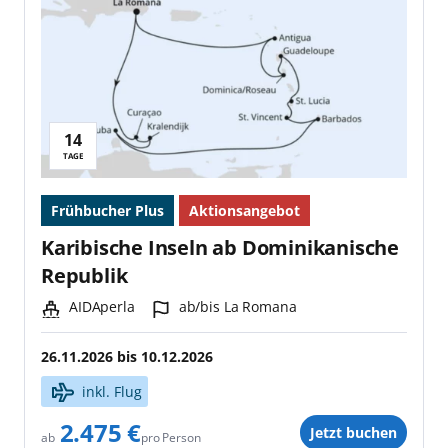
14
Reisedauer:
TAGE
Frühbucher Plus
Aktionsangebot
Karibische Inseln ab Dominikanische
Republik
Schiff:
Hafen:
AIDAperla
ab/bis La Romana
26.11.2026
bis
10.12.2026
inkl. Flug
2.475 €
Jetzt buchen
pro Person
ab