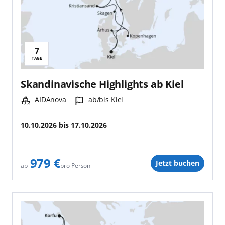
7
Reisedauer:
TAGE
Skandinavische Highlights ab Kiel
Schiff:
Hafen:
AIDAnova
ab/bis Kiel
10.10.2026
bis
17.10.2026
979 €
Jetzt buchen
pro Person
ab