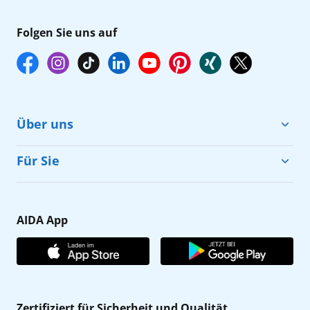
Folgen Sie uns auf
Über uns
Cruise & Help
Für Sie
Karriere
Barrierefreiheit
Presse
Gästefragebogen
AIDA App
Unternehmen
AIDA Club
Affiliateprogramm
AIDA App
Nachhaltigkeit
AIDA Lounge
Zertifiziert für Sicherheit und Qualität