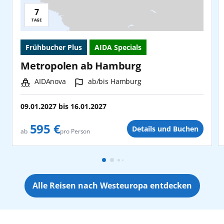
7
Reisedauer:
TAGE
Frühbucher Plus
AIDA Specials
Metropolen ab Hamburg
Schiff:
Hafen:
AIDAnova
ab/bis Hamburg
09.01.2027
bis
16.01.2027
595 €
Details und Buchen
pro Person
ab
Alle Reisen nach Westeuropa entdecken