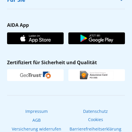
Karriere
Barrierefreiheit
Presse
Gästefragebogen
AIDA App
Unternehmen
AIDA Club
Affiliateprogramm
AIDA App
Nachhaltigkeit
AIDA Lounge
Zertifiziert für Sicherheit und Qualität
Verhaltens- & Ethikkodex
AIDA ID
Newsletter
AIDAradio
Fahrgastrechte
Online-Shop
EXPInet
Impressum
Datenschutz
Cookies
AGB
Versicherung widerrufen
Barrierefreiheitserklärung