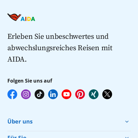
Kreuzfahrt Angebote
Kreuzfahrten nach Spanien
Last Minute Kreuzfahrten
Kreuzfahrten nach Italien
Kreuzfahrten mit Flug
Kreuzfahrten 2027
Erleben Sie unbeschwertes und
abwechslungsreiches Reisen mit
AIDA.
Folgen Sie uns auf
Über uns
Cruise & Help
Für Sie