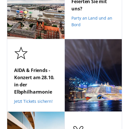
Feierten Sie mit
uns?
Party an Land und an
Bord
AIDA & Friends -
Konzert am 28.10.
in der
Elbphilharmonie
Jetzt Tickets sichern!