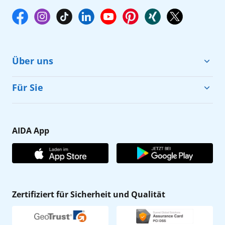
Über uns
Cruise & Help
Für Sie
Karriere
Barrierefreiheit
Presse
Gästefragebogen
AIDA App
Unternehmen
AIDA Club
Affiliateprogramm
AIDA App
Nachhaltigkeit
AIDA Lounge
Zertifiziert für Sicherheit und Qualität
Verhaltens- & Ethikkodex
AIDA ID
Newsletter
AIDAradio