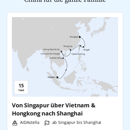
15
Reisedauer:
TAGE
Von Singapur über Vietnam &
Hongkong nach Shanghai
Schiff:
Hafen:
AIDAstella
ab Singapur bis Shanghai