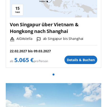
15
Reisedauer:
TAGE
Von Singapur über Vietnam &
Hongkong nach Shanghai
Schiff:
Hafen:
AIDAstella
ab Singapur bis Shanghai
22.02.2027
bis
09.03.2027
5.065 €
Details & Buchen
pro Person
ab