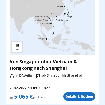
15
Reisedauer:
TAGE
Von Singapur über Vietnam &
Hongkong nach Shanghai
Schiff:
Hafen:
AIDAstella
ab Singapur bis Shanghai
22.02.2027
bis
09.03.2027
5.065 €
Details & Buchen
pro Person
ab