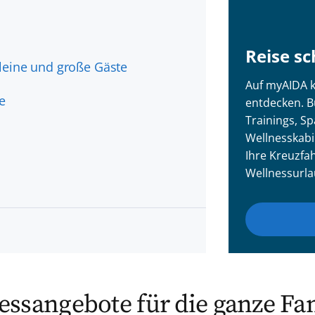
Reise s
leine und große Gäste
Auf myAIDA kö
e
entdecken. B
Trainings, S
Wellnesskabi
Ihre Kreuzfah
Wellnessurla
essangebote für die ganze Fa