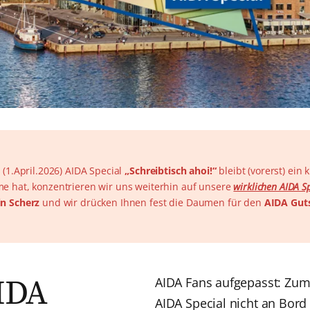
 (1.April.2026) AIDA Special
„Schreibtisch ahoi!“
bleibt (vorerst) ei
me hat, konzentrieren wir uns weiterhin auf unsere
wirklichen AIDA S
in Scherz
und wir drücken Ihnen fest die Daumen für den
AIDA Guts
IDA
AIDA Fans aufgepasst: Zum 
AIDA Special nicht an Bord 