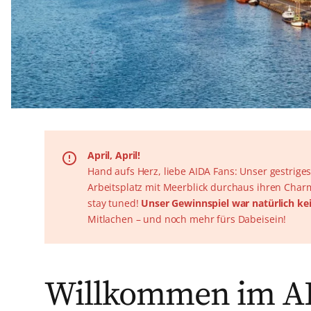
April, April!
Hand aufs Herz, liebe AIDA Fans: Unser gestriges
Arbeitsplatz mit Meerblick durchaus ihren Char
stay tuned!
Unser Gewinnspiel war natürlich ke
Mitlachen – und noch mehr fürs Dabeisein!
Willkommen im A