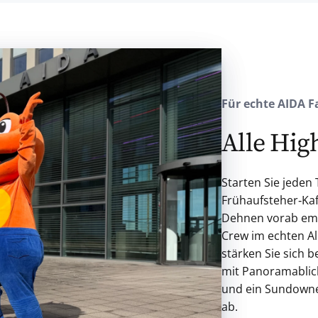
Für echte AIDA F
Alle Hig
Starten Sie jede
Frühaufsteher‑Kaf
Dehnen vorab empf
Crew im echten Al
stärken Sie sich 
mit Panoramablick
und ein Sundowne
ab.