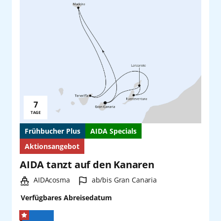
7
Reisedauer:
TAGE
Frühbucher Plus
AIDA Specials
Aktionsangebot
AIDA tanzt auf den Kanaren
Schiff:
Hafen:
AIDAcosma
ab/bis Gran Canaria
Verfügbares Abreisedatum