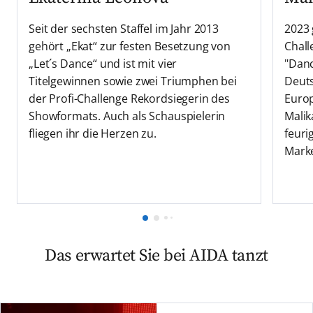
Seit der sechsten Staffel im Jahr 2013
2023 
gehört „Ekat“ zur festen Besetzung von
Chall
„Let´s Dance“ und ist mit vier
"Danc
Titelgewinnen sowie zwei Triumphen bei
Deuts
der Profi-Challenge Rekordsiegerin des
Europ
Showformats. Auch als Schauspielerin
Malik
fliegen ihr die Herzen zu.
feuri
Mark
Das erwartet Sie bei AIDA tanzt