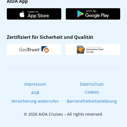
AIDA App
Unternehmen
AIDA Club
Affiliateprogramm
AIDA App
Nachhaltigkeit
AIDA Lounge
Zertifiziert für Sicherheit und Qualität
Verhaltens- & Ethikkodex
AIDA ID
Newsletter
AIDAradio
Fahrgastrechte
Online-Shop
EXPInet
Impressum
Datenschutz
Cookies
AGB
Versicherung widerrufen
Barrierefreiheitserklärung
© 2026 AIDA Cruises – All rights reserved.