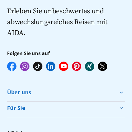
Kreuzfahrten 2027
Erleben Sie unbeschwertes und
abwechslungsreiches Reisen mit
AIDA.
Folgen Sie uns auf
Über uns
Cruise & Help
Für Sie
Karriere
Barrierefreiheit
Presse
Gästefragebogen