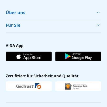
Über uns
Cruise & Help
Für Sie
Karriere
Barrierefreiheit
Presse
Gästefragebogen
AIDA App
Unternehmen
AIDA Club
Affiliateprogramm
AIDA App
Nachhaltigkeit
AIDA Lounge
Zertifiziert für Sicherheit und Qualität
Verhaltens- & Ethikkodex
AIDA ID
Newsletter
AIDAradio
Fahrgastrechte
Online-Shop