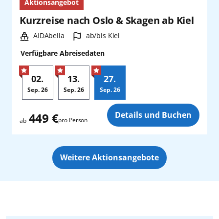
Aktionsangebot
Kurzreise nach Oslo & Skagen ab Kiel
Schiff:
Hafen:
AIDAbella
ab/bis Kiel
Verfügbare Abreisedaten
02.
13.
27.
Sep.
26
Sep.
26
Sep.
26
Zusatz
Details und Buchen
449 €
pro Person
ab
Weitere Aktionsangebote