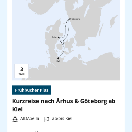
Singapur
Sydney
Teneriffa
Tokio
Warnemünde
3
Reisedauer:
TAGE
Yokohama
Frühbucher Plus
Kurzreise nach Århus & Göteborg ab
Kiel
Schiff:
Hafen:
AIDAbella
ab/bis Kiel