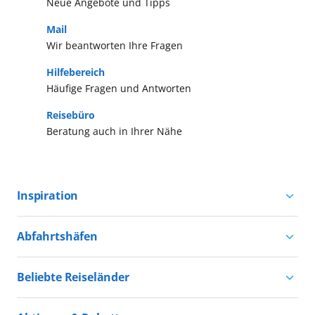
Neue Angebote und Tipps
Mail
Wir beantworten Ihre Fragen
Hilfebereich
Häufige Fragen und Antworten
Reisebüro
Beratung auch in Ihrer Nähe
Inspiration
Aktivurlaub mit AIDA
Abfahrtshäfen
Natururlaub mit AIDA
Kreuzfahrten ab Hamburg
Kultururlaub mit AIDA
Beliebte Reiseländer
Kreuzfahrten ab Kiel
Urlaub für alle
Kreuzfahrten nach Norwegen
Kreuzfahrten ab Warnemünde