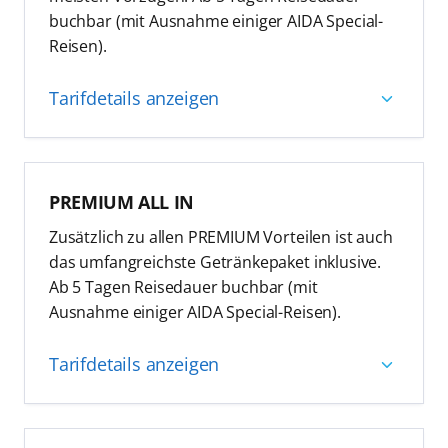
buchbar (mit Ausnahme einiger AIDA Special-
Reisen).
Tarifdetails anzeigen
inkl. umfangreichstem Getränkepaket
PREMIUM ALL IN
Tarif enthält folgende Leistungen:
Zusätzlich zu allen PREMIUM Vorteilen ist auch
Wunschkabine (ausgenommen Innenkabinen)
das umfangreichste Getränkepaket inklusive.
Ab 5 Tagen Reisedauer buchbar (mit
7 Tage unverbindliche Reisereservierung
Ausnahme einiger AIDA Special-Reisen).
AIDA Rail&Fly Ticket 1. Klasse, wenn Flug über
AIDA gebucht
Tarifdetails anzeigen
Nutzung der Überholspur am Check-in (bei
Verfügbarkeit)
inkl. umfangreichstem Getränkepaket
„Früher an Bord“ Check-in bei individueller