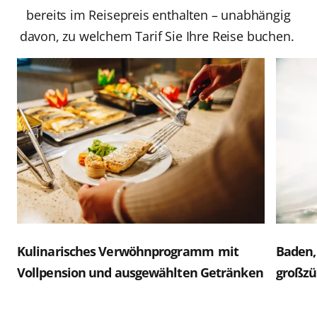
Kontingent)
(täglich aufgefüllt)
bereits im Reisepreis enthalten – unabhängig
Speisen in allen Restaurants (außer À-la-carte-
davon, zu welchem Tarif Sie Ihre Reise buchen.
Restaurants)
Alle AIDA Inklusivleistungen
Umbuchungsbedingungen siehe AGB
Frühbucher-Ermäßigungen (limitiertes
Kontingent)
Kulinarisches Verwöhnprogramm mit
Baden,
Vollpension und ausgewählten Getränken
großzü