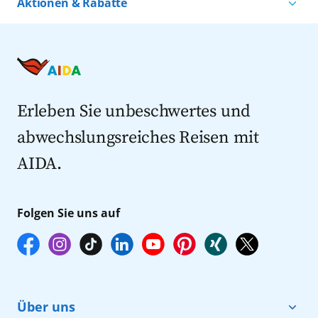
Aktionen & Rabatte
Kreuzfahrten nach Island
Alle AIDA Häfen
Kreuzfahrt Angebote
Kreuzfahrten nach Spanien
Last Minute Kreuzfahrten
Kreuzfahrten nach Italien
Kreuzfahrten mit Flug
Kreuzfahrten 2027
Erleben Sie unbeschwertes und
abwechslungsreiches Reisen mit
AIDA.
Folgen Sie uns auf
Über uns