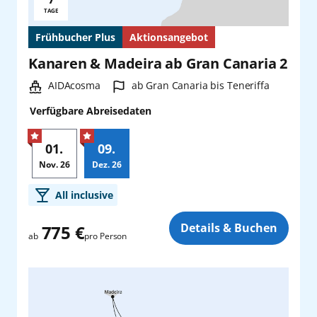
Reisedauer:
TAGE
Stuttgart
Rom/Civitavecchia
Frühbucher Plus
Aktionsangebot
Kanaren & Madeira ab Gran Canaria 2
Wien
San Antonio
Schiff:
Hafen:
AIDAcosma
ab Gran Canaria bis Teneriffa
Zürich
Seychellen
Verfügbare Abreisedaten
Shanghai
01.
09.
Nov.
26
Dez.
26
Singapur
Zusatz
All inclusive
Sydney
Details & Buchen
775 €
pro Person
ab
Teneriffa
Tokio