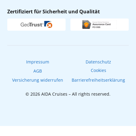
Nachhaltigkeit
AIDA Lounge
Zertifiziert für Sicherheit und Qualität
Verhaltens- & Ethikkodex
AIDA ID
Newsletter
AIDAradio
Fahrgastrechte
Online-Shop
EXPInet
Impressum
Datenschutz
Cookies
AGB
Versicherung widerrufen
Barrierefreiheitserklärung
© 2026 AIDA Cruises – All rights reserved.