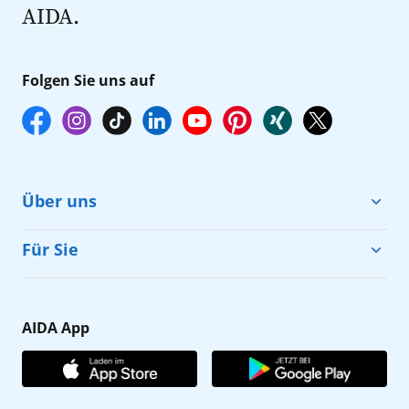
AIDA.
Folgen Sie uns auf
Über uns
Cruise & Help
Für Sie
Karriere
Barrierefreiheit
Presse
Gästefragebogen
AIDA App
Unternehmen
AIDA Club
Affiliateprogramm
AIDA App