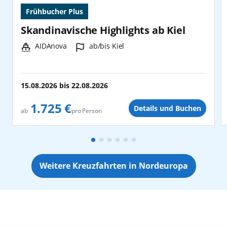
Frühbucher Plus
Skandinavische Highlights ab Kiel
Schiff:
Hafen:
AIDAnova
ab/bis Kiel
15.08.2026
bis
22.08.2026
1.725 €
Details und Buchen
pro Person
ab
Weitere Kreuzfahrten in Nordeuropa