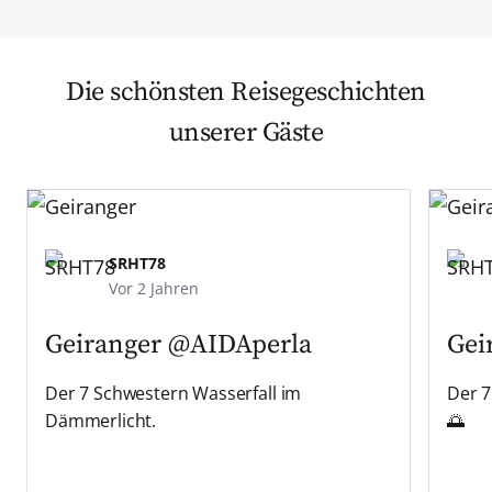
Die schönsten Reisegeschichten
unserer Gäste
SRHT78
Vor 2 Jahren
Geiranger
@AIDAperla
Gei
Der 7 Schwestern Wasserfall im
Der 7
Dämmerlicht.
🌅