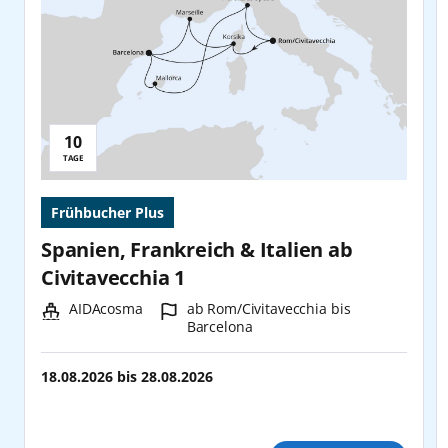
10
Reisedauer:
TAGE
Frühbucher Plus
Spanien, Frankreich & Italien ab
Civitavecchia 1
Schiff:
Hafen:
AIDAcosma
ab Rom/Civitavecchia bis
Barcelona
18.08.2026
bis
28.08.2026