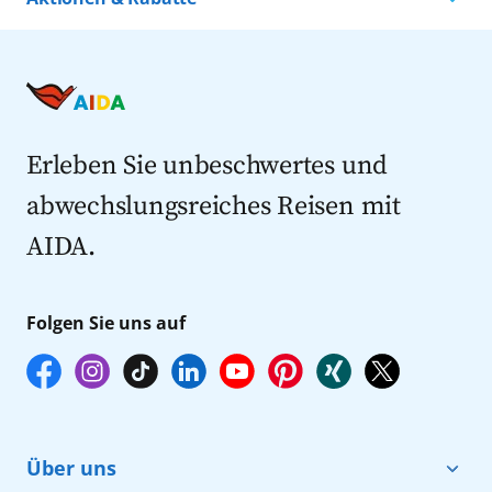
Kreuzfahrten nach Island
Alle AIDA Häfen
Kreuzfahrt Angebote
Kreuzfahrten nach Spanien
Last Minute Kreuzfahrten
Kreuzfahrten nach Italien
Kreuzfahrten mit Flug
Kreuzfahrten 2027
Erleben Sie unbeschwertes und
abwechslungsreiches Reisen mit
AIDA.
Folgen Sie uns auf
Über uns