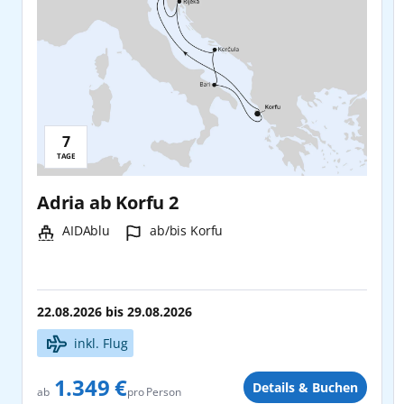
7
Reisedauer:
TAGE
Adria ab Korfu 2
Schiff:
Hafen:
AIDAblu
ab/bis Korfu
22.08.2026
bis
29.08.2026
inkl. Flug
1.349 €
Details & Buchen
pro Person
ab