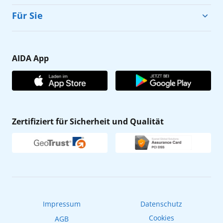
Cruise & Help
Für Sie
Karriere
Barrierefreiheit
Presse
Gästefragebogen
AIDA App
Unternehmen
AIDA Club
Affiliateprogramm
AIDA App
Nachhaltigkeit
AIDA Lounge
Zertifiziert für Sicherheit und Qualität
Verhaltens- & Ethikkodex
AIDA ID
Newsletter
AIDAradio
Fahrgastrechte
Online-Shop
EXPInet
Impressum
Datenschutz
Cookies
AGB