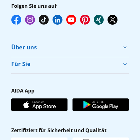
Folgen Sie uns auf
Über uns
Cruise & Help
Für Sie
Karriere
Barrierefreiheit
Presse
Gästefragebogen
AIDA App
Unternehmen
AIDA Club
Affiliateprogramm
AIDA App
Nachhaltigkeit
AIDA Lounge
Zertifiziert für Sicherheit und Qualität
Verhaltens- & Ethikkodex
AIDA ID