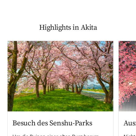
Highlights in Akita
Besuch des Senshu-Parks
Aus