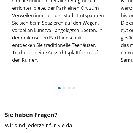
Um die Ruinen einer alten Burg herum
Nicht
errichtet, bietet der Park einen Ort zum
wert:
Verweilen inmitten der Stadt: Entspannen
histo
Sie sich beim Spazieren auf den Wegen,
Die e
vorbei an kunstvoll angelegten Beeten. In
gut e
der malerischen Parklandschaft
gesä
entdecken Sie traditionelle Teehäuser,
das m
Teiche und eine Aussichtsplattform auf
einen
den Ruinen.
Samu
Sie haben Fragen?
Wir sind jederzeit für Sie da