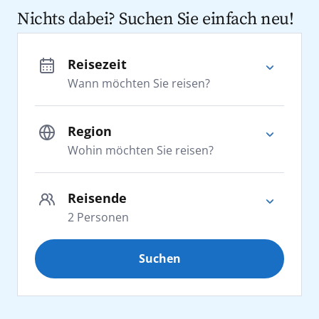
Nichts dabei? Suchen Sie einfach neu!
Reisezeit
Wann möchten Sie reisen?
Region
Wohin möchten Sie reisen?
Adria
Reisende
2
Personen
Afrika
Suchen
Erwachsene
2
Kanaren
ab 25 Jahre
Karibik