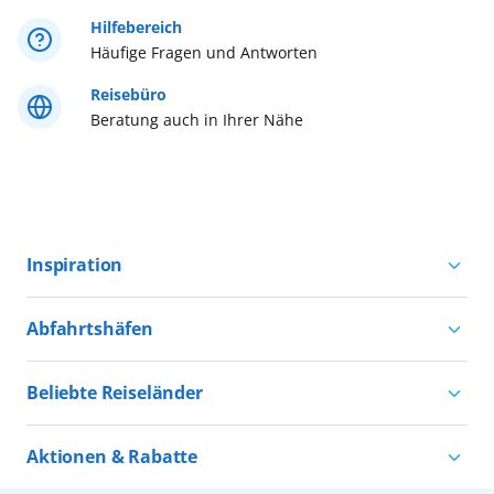
Östliches Mittelmeer
Hilfebereich
Häufige Fragen und Antworten
Reisebüro
Beratung auch in Ihrer Nähe
Inspiration
Aktivurlaub mit AIDA
Abfahrtshäfen
Natururlaub mit AIDA
Kreuzfahrten ab Hamburg
Kultururlaub mit AIDA
Beliebte Reiseländer
Kreuzfahrten ab Kiel
Urlaub für alle
Kreuzfahrten nach Norwegen
Kreuzfahrten ab Warnemünde
Aktionen & Rabatte
Kreuzfahrten nach Island
Alle AIDA Häfen