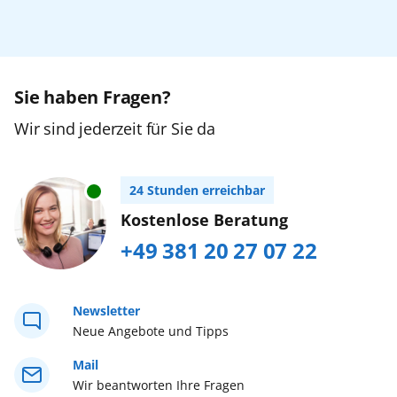
Jugendliche
0
16 bis 24 Jahre
Nordeuropa
Orient
Sie haben Fragen?
Kinder
0
2 bis 15 Jahre
Wir sind jederzeit für Sie da
Ostsee
Zurücksetzen
Urlaub mit Baby
24 Stunden erreichbar
Südostasien
Buchen Sie bitte im AIDA Kundencenter,
Kostenlose Beratung
Tel. +49 (0) 381/20 27 07 22...
mehr erfahren
+49 381 20 27 07 22
Weltreise
Westeuropa
Newsletter
Neue Angebote und Tipps
Westliches Mittelmeer
Mail
Wir beantworten Ihre Fragen