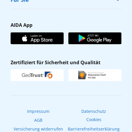
Karriere
Barrierefreiheit
Presse
Gästefragebogen
AIDA App
Unternehmen
AIDA Club
Affiliateprogramm
AIDA App
Nachhaltigkeit
AIDA Lounge
Zertifiziert für Sicherheit und Qualität
Verhaltens- & Ethikkodex
AIDA ID
Newsletter
AIDAradio
Fahrgastrechte
Online-Shop
EXPInet
Impressum
Datenschutz
Cookies
AGB
Versicherung widerrufen
Barrierefreiheitserklärung