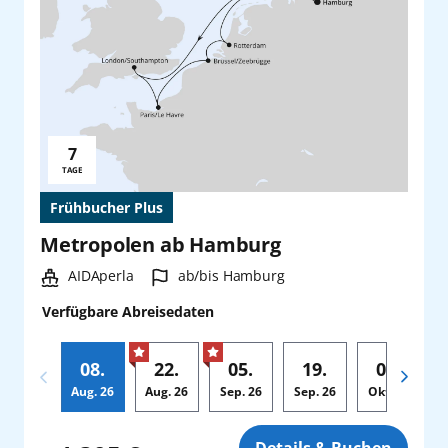
7
Reisedauer:
TAGE
Frühbucher Plus
Metropolen ab Hamburg
Schiff:
Hafen:
AIDAperla
ab/bis Hamburg
Verfügbare Abreisedaten
08.
22.
05.
19.
03.
Aug.
26
Aug.
26
Sep.
26
Sep.
26
Okt.
26
Zusatz
Details & Buchen