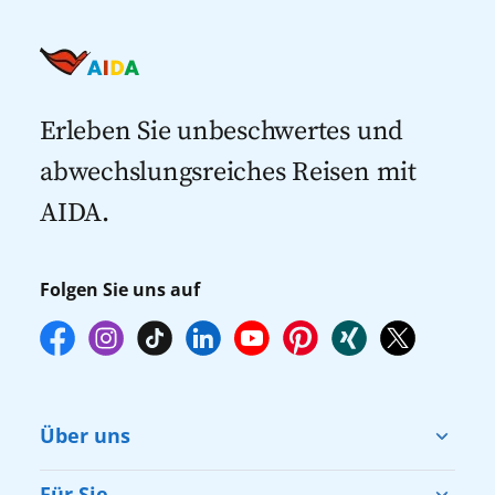
Kreuzfahrt Angebote
Kreuzfahrten nach Spanien
Last Minute Kreuzfahrten
Kreuzfahrten nach Italien
Kreuzfahrten mit Flug
Kreuzfahrten 2027
Erleben Sie unbeschwertes und
abwechslungsreiches Reisen mit
AIDA.
Folgen Sie uns auf
Über uns
Cruise & Help
Für Sie