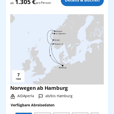
1.305 €
pro Person
ab
7
Reisedauer:
TAGE
Norwegen ab Hamburg
Schiff:
Hafen:
AIDAperla
ab/bis Hamburg
Verfügbare Abreisedaten