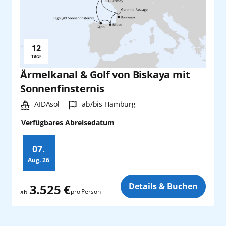
12
Reisedauer:
TAGE
Ärmelkanal & Golf von Biskaya mit
Sonnenfinsternis
Schiff:
Hafen:
AIDAsol
ab/bis Hamburg
Verfügbares Abreisedatum
07.
Aug.
26
Zusatz
Details & Buchen
3.525 €
pro Person
ab