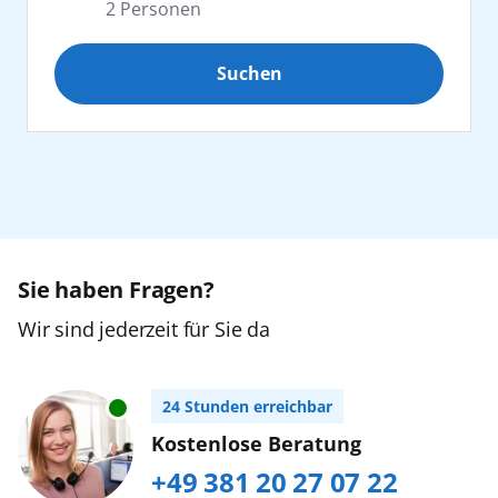
2
Personen
Afrika
Suchen
Erwachsene
2
Kanaren
ab 25 Jahre
Karibik
Jugendliche
0
16 bis 24 Jahre
Nordeuropa
Orient
Sie haben Fragen?
Kinder
0
2 bis 15 Jahre
Wir sind jederzeit für Sie da
Ostsee
Zurücksetzen
Urlaub mit Baby
24 Stunden erreichbar
Südostasien
Buchen Sie bitte im AIDA Kundencenter,
Kostenlose Beratung
Tel. +49 (0) 381/20 27 07 22...
mehr erfahren
+49 381 20 27 07 22
Weltreise