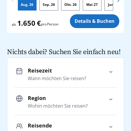
Aug.
26
Sep.
26
Okt.
26
Mai
27
Jun.
27
Zusatz
Details & Buchen
1.650 €
pro Person
ab
Nichts dabei? Suchen Sie einfach neu!
Reisezeit
Wann möchten Sie reisen?
Region
Wohin möchten Sie reisen?
Adria
Reisende