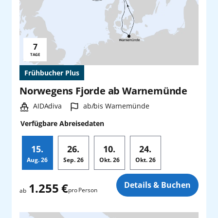
7
Reisedauer:
TAGE
Frühbucher Plus
Norwegens Fjorde ab Warnemünde
Schiff:
Hafen:
AIDAdiva
ab/bis Warnemünde
Verfügbare Abreisedaten
15.
26.
10.
24.
Aug.
26
Sep.
26
Okt.
26
Okt.
26
Zusatz
Details & Buchen
1.255 €
pro Person
ab