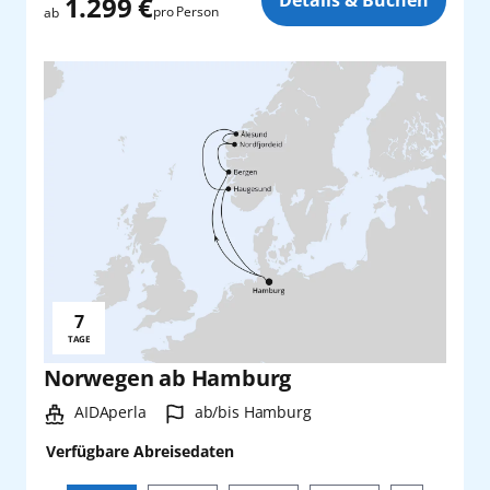
1.299 €
pro Person
ab
7
Reisedauer:
TAGE
Norwegen ab Hamburg
Schiff:
Hafen:
AIDAperla
ab/bis Hamburg
Verfügbare Abreisedaten