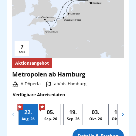
7
Reisedauer:
TAGE
Aktionsangebot
Metropolen ab Hamburg
Schiff:
Hafen:
AIDAperla
ab/bis Hamburg
Verfügbare Abreisedaten
22.
05.
19.
03.
17.
Aug.
26
Sep.
26
Sep.
26
Okt.
26
Okt.
26
Zusatz
Details & Buchen