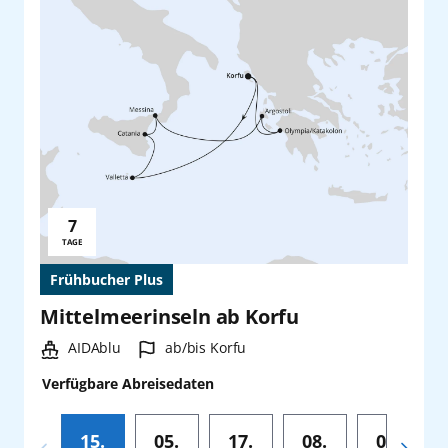
7
Reisedauer:
TAGE
Frühbucher Plus
Mittelmeerinseln ab Korfu
Schiff:
Hafen:
AIDAblu
ab/bis Korfu
Verfügbare Abreisedaten
15.
05.
17.
08.
05.