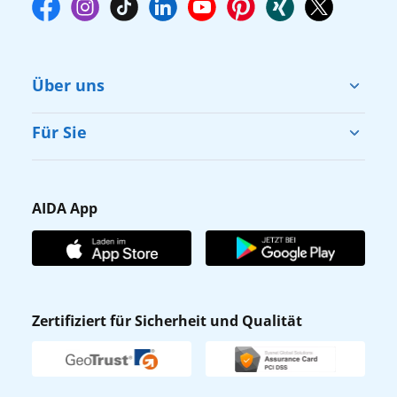
Über uns
Cruise & Help
Für Sie
Karriere
Barrierefreiheit
Presse
Gästefragebogen
AIDA App
Unternehmen
AIDA Club
Affiliateprogramm
AIDA App
Nachhaltigkeit
AIDA Lounge
Zertifiziert für Sicherheit und Qualität
Verhaltens- & Ethikkodex
AIDA ID
Newsletter
AIDAradio
Fahrgastrechte