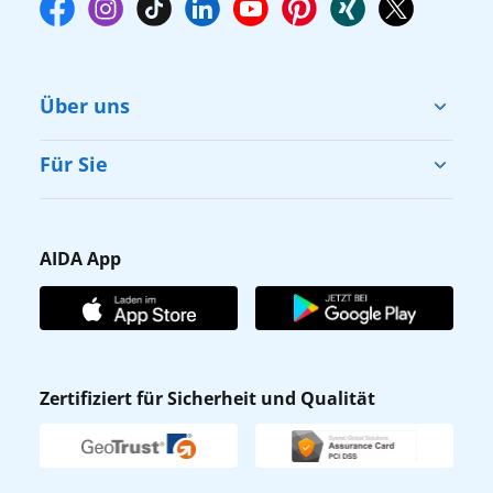
Über uns
Cruise & Help
Für Sie
Karriere
Barrierefreiheit
Presse
Gästefragebogen
AIDA App
Unternehmen
AIDA Club
Affiliateprogramm
AIDA App
Nachhaltigkeit
AIDA Lounge
Zertifiziert für Sicherheit und Qualität
Verhaltens- & Ethikkodex
AIDA ID
Newsletter
AIDAradio
Fahrgastrechte