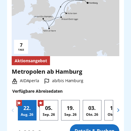
7
Reisedauer:
TAGE
Aktionsangebot
Metropolen ab Hamburg
Schiff:
Hafen:
AIDAperla
ab/bis Hamburg
Verfügbare Abreisedaten
22.
05.
19.
03.
17.
Aug.
26
Sep.
26
Sep.
26
Okt.
26
Okt.
26
Zusatz
Details & Buchen