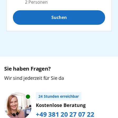
2
Personen
Afrika
Suchen
Erwachsene
2
Kanaren
ab 25 Jahre
Karibik
Jugendliche
0
16 bis 24 Jahre
Nordeuropa
Orient
Sie haben Fragen?
Kinder
0
2 bis 15 Jahre
Wir sind jederzeit für Sie da
Ostsee
Zurücksetzen
Urlaub mit Baby
24 Stunden erreichbar
Südostasien
Buchen Sie bitte im AIDA Kundencenter,
Kostenlose Beratung
Tel. +49 (0) 381/20 27 07 22...
mehr erfahren
+49 381 20 27 07 22
Weltreise