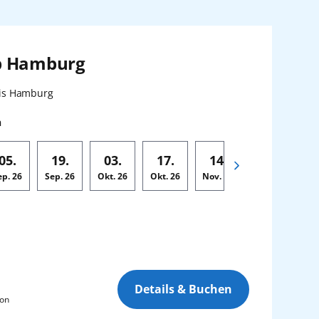
b Hamburg
n:
is Hamburg
n
05.
19.
03.
17.
14.
28.
ep.
26
Sep.
26
Okt.
26
Okt.
26
Nov.
26
Nov.
26
De
Details & Buchen
son