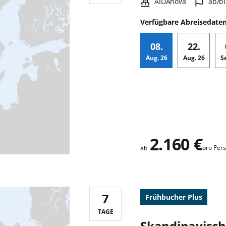
Schiff:
Hafen
AIDAnova
ab/bi
Verfügbare Abreisedate
08.
22.
Aug.
26
Aug.
26
S
Zusatz
2.160 €
pro Per
ab
7
Frühbucher Plus
Reisedauer:
TAGE
Skandinavische