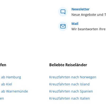
Urlaub 
Buchen Sie 
Newsletter
Tel. +49 (0)
Neue Angebote und T
Mail
Zurücksetzen
Wir beantworten Ihre
äfen
Beliebte Reiseländer
n ab Hamburg
Kreuzfahrten nach Norwegen
 ab Kiel
Kreuzfahrten nach Island
n ab Warnemünde
Kreuzfahrten nach Spanien
fen
Kreuzfahrten nach Italien