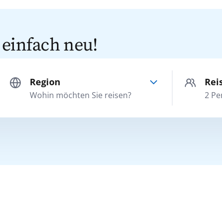
 einfach neu!
Region
Rei
Erwachsene
Nordeuropa
Wohin möchten Sie reisen?
2
Pe
ab 25 Jahre
Orient
Jugendliche
16 bis 24 Jahre
Ostsee
Kinder
2 bis 15 Jahre
Südostasien