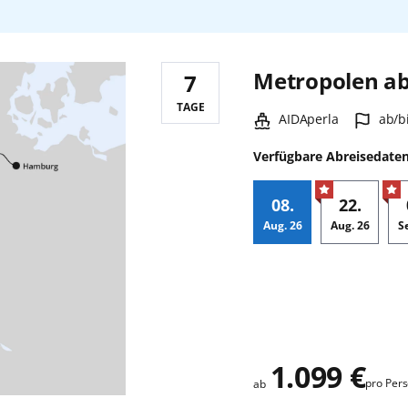
Metropolen a
7
Reisedauer:
TAGE
Schiff:
Hafe
AIDAperla
ab/b
Verfügbare Abreisedate
08.
22.
Aug.
26
Aug.
26
S
Zusatz
1.099 €
pro Per
ab