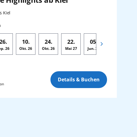
:
s Kiel
n
26.
10.
24.
22.
05.
03.
ep.
26
Okt.
26
Okt.
26
Mai
27
Jun.
27
Jul.
27
Ju
Details & Buchen
son