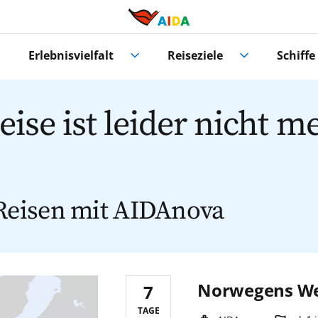
Erlebnisvielfalt
Reiseziele
Schiffe
ise ist leider nicht m
Reisen mit AIDAnova
Norwegens Wel
7
Reisedauer:
TAGE