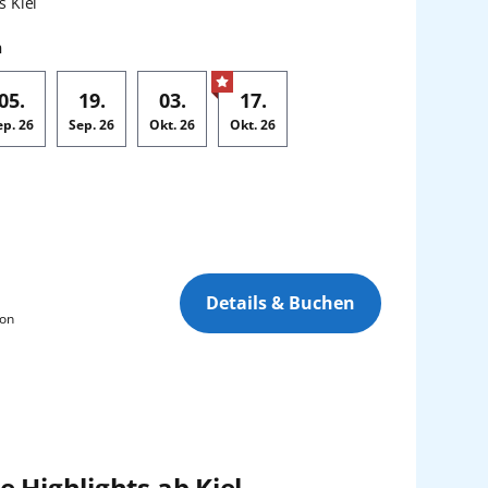
:
s Kiel
n
05.
19.
03.
17.
ep.
26
Sep.
26
Okt.
26
Okt.
26
Details & Buchen
son
 Highlights ab Kiel