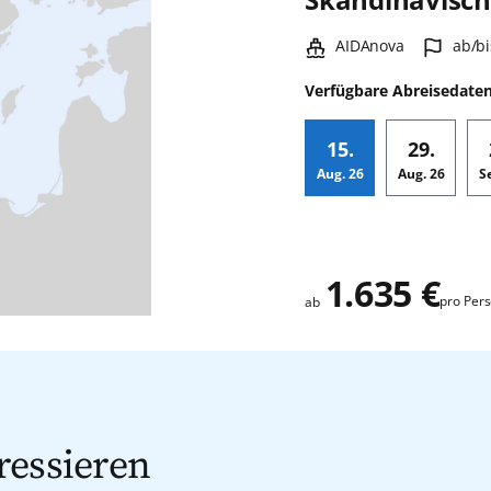
Schiff:
Hafen
AIDAnova
ab/bi
Verfügbare Abreisedate
15.
29.
Aug.
26
Aug.
26
S
Zusatz
1.635 €
pro Per
ab
ressieren