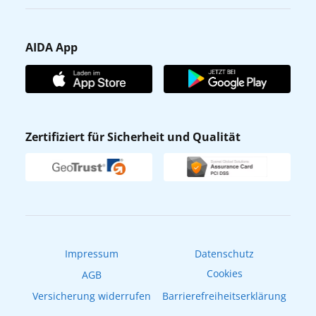
Karriere
Barrierefreiheit
Presse
Gästefragebogen
AIDA App
Unternehmen
AIDA Club
Affiliateprogramm
AIDA App
Nachhaltigkeit
AIDA Lounge
Zertifiziert für Sicherheit und Qualität
Verhaltens- & Ethikkodex
AIDA ID
Newsletter
AIDAradio
Fahrgastrechte
Online-Shop
EXPInet
Impressum
Datenschutz
Cookies
AGB
Versicherung widerrufen
Barrierefreiheitserklärung