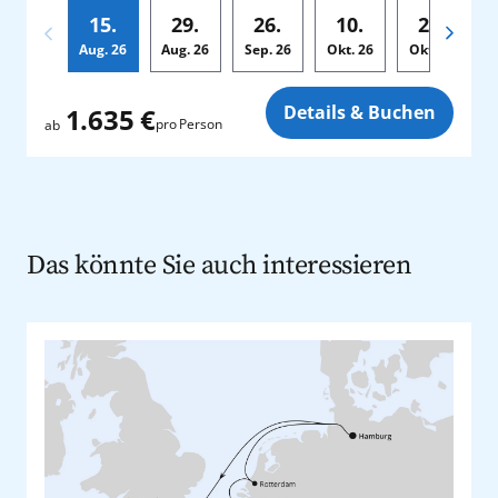
15.
29.
26.
10.
24.
Aug.
26
Aug.
26
Sep.
26
Okt.
26
Okt.
26
Zusatz
Details & Buchen
1.635 €
pro Person
ab
Das könnte Sie auch interessieren