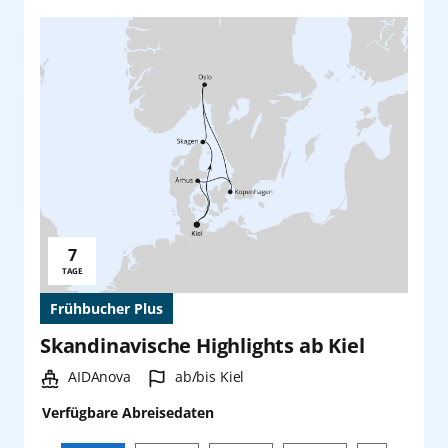
7
Reisedauer:
TAGE
Frühbucher Plus
Skandinavische Highlights ab Kiel
Schiff:
Hafen:
AIDAnova
ab/bis Kiel
Verfügbare Abreisedaten