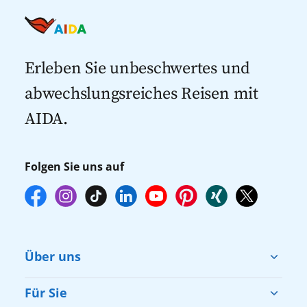
Last Minute Kreuzfahrten
Kreuzfahrten nach Italien
Kreuzfahrten mit Flug
Kreuzfahrten 2027
Erleben Sie unbeschwertes und
abwechslungsreiches Reisen mit
AIDA.
Folgen Sie uns auf
Über uns
Cruise & Help
Für Sie