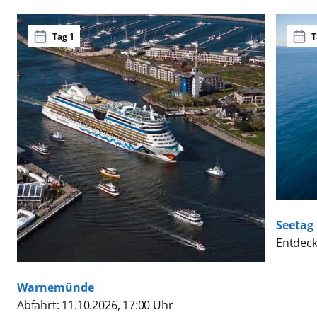
Tag 1
T
Seetag
Entdeck
Warnemünde
Abfahrt: 11.10.2026, 17:00 Uhr