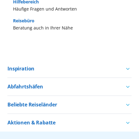
Hilfebereich
Häufige Fragen und Antworten
Reisebüro
Beratung auch in Ihrer Nähe
Inspiration
Aktivurlaub mit AIDA
Abfahrtshäfen
Natururlaub mit AIDA
Kreuzfahrten ab Hamburg
Kultururlaub mit AIDA
Beliebte Reiseländer
Kreuzfahrten ab Kiel
Urlaub für alle
Kreuzfahrten nach Norwegen
Kreuzfahrten ab Warnemünde
Aktionen & Rabatte
Kreuzfahrten nach Island
Alle AIDA Häfen
Kreuzfahrt Angebote
Kreuzfahrten nach Spanien