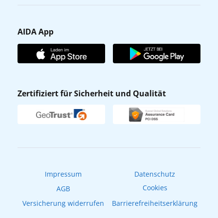
Karriere
Barrierefreiheit
Presse
Gästefragebogen
AIDA App
Unternehmen
AIDA Club
Affiliateprogramm
AIDA App
Nachhaltigkeit
AIDA Lounge
Zertifiziert für Sicherheit und Qualität
Verhaltens- & Ethikkodex
AIDA ID
Newsletter
AIDAradio
Fahrgastrechte
Online-Shop
EXPInet
Impressum
Datenschutz
Cookies
AGB
Versicherung widerrufen
Barrierefreiheitserklärung