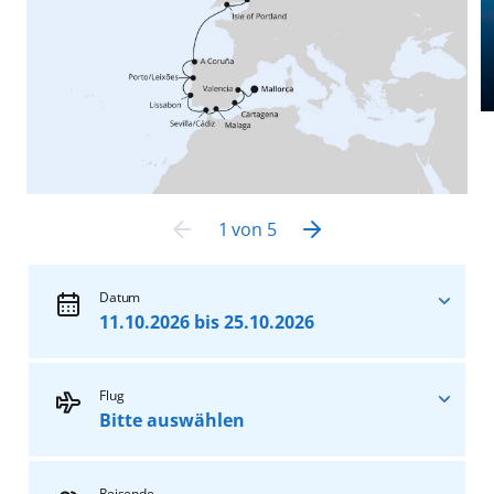
1
von
5
Datum
11.10.2026 bis 25.10.2026
11.10.2026
bis
25.10.2026
ab
1.479
€
Flug
pro Person
Bitte auswählen
Ohne Flug
Reisende