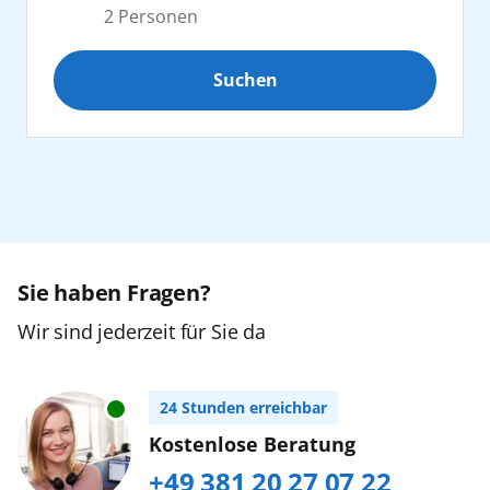
2
Personen
Afrika
Suchen
Erwachsene
2
Kanaren
ab 25 Jahre
Karibik
Jugendliche
0
16 bis 24 Jahre
Nordeuropa
Orient
Sie haben Fragen?
Kinder
0
2 bis 15 Jahre
Wir sind jederzeit für Sie da
Ostsee
Zurücksetzen
Urlaub mit Baby
24 Stunden erreichbar
Südostasien
Buchen Sie bitte im AIDA Kundencenter,
Kostenlose Beratung
Tel. +49 (0) 381/20 27 07 22...
mehr erfahren
+49 381 20 27 07 22
Weltreise