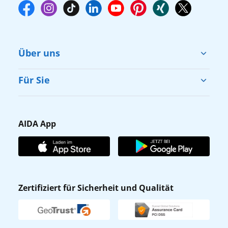
Über uns
Cruise & Help
Für Sie
Karriere
Barrierefreiheit
Presse
Gästefragebogen
AIDA App
Unternehmen
AIDA Club
Affiliateprogramm
AIDA App
Nachhaltigkeit
AIDA Lounge
Zertifiziert für Sicherheit und Qualität
Verhaltens- & Ethikkodex
AIDA ID
Newsletter
AIDAradio