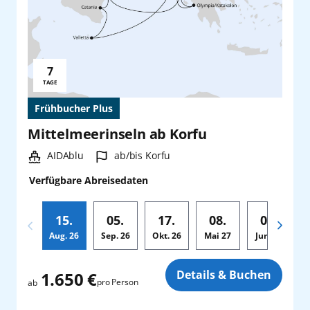
7
Reisedauer:
TAGE
Frühbucher Plus
Mittelmeerinseln ab Korfu
Schiff:
Hafen:
AIDAblu
ab/bis Korfu
Verfügbare Abreisedaten
15.
05.
17.
08.
05.
Aug.
26
Sep.
26
Okt.
26
Mai
27
Jun.
27
Zusatz
Details & Buchen
1.650 €
pro Person
ab