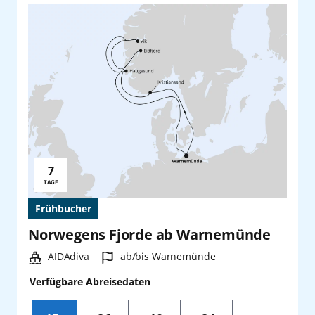
7
Reisedauer:
TAGE
Frühbucher
Norwegens Fjorde ab Warnemünde
Schiff:
Hafen:
AIDAdiva
ab/bis Warnemünde
Verfügbare Abreisedaten