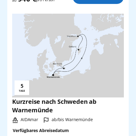
ab
5
Reisedauer:
TAGE
Kurzreise nach Schweden ab
Warnemünde
Schiff:
Hafen:
AIDAmar
ab/bis Warnemünde
Verfügbares Abreisedatum