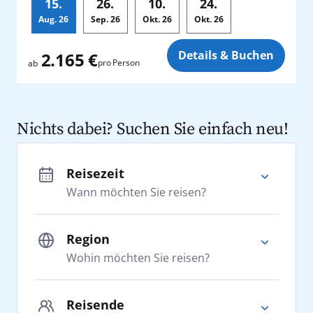
15.
26.
10.
24.
Aug.
26
Sep.
26
Okt.
26
Okt.
26
Zusatz
Details & Buchen
2.165 €
pro Person
ab
Nichts dabei? Suchen Sie einfach neu!
Reisezeit
Wann möchten Sie reisen?
Region
Wohin möchten Sie reisen?
Adria
Reisende