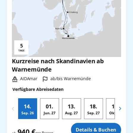
5
Reisedauer:
TAGE
Kurzreise nach Skandinavien ab
Warnemünde
Schiff:
Hafen:
AIDAmar
ab/bis Warnemünde
Verfügbare Abreisedaten
14.
01.
13.
18.
17.
Sep.
26
Jun.
27
Aug.
27
Sep.
27
Okt.
27
Zusatz
Details & Buchen
940 €
pro Person