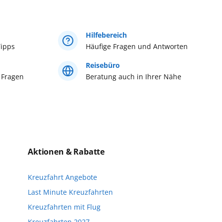
Östliches Mittelmeer
mit Baby
bitte im AIDA Kundencenter,
Hilfebereich
 381/20 27 07 22...
mehr erfahren
ipps
Häufige Fragen und Antworten
Reisebüro
 Fragen
Beratung auch in Ihrer Nähe
Aktionen & Rabatte
Kreuzfahrt Angebote
Last Minute Kreuzfahrten
Kreuzfahrten mit Flug
Kreuzfahrten 2027