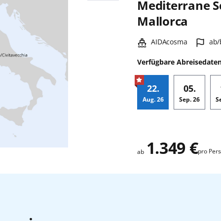
Mediterrane S
Mallorca
Schiff:
Haf
AIDAcosma
ab/
Verfügbare Abreisedate
22.
05.
Aug.
26
Sep.
26
S
Zusatz
1.349 €
pro Per
ab