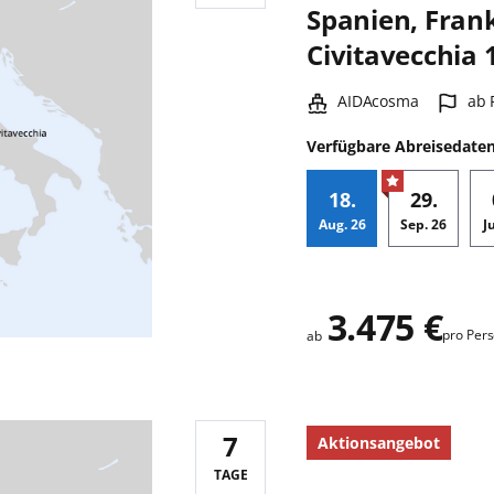
Spanien, Frank
Civitavecchia 
Schiff:
Haf
AIDAcosma
ab 
Verfügbare Abreisedate
18.
29.
Aug.
26
Sep.
26
J
Zusatz
3.475 €
pro Per
ab
7
Aktionsangebot
Reisedauer:
TAGE