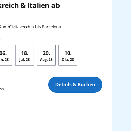
reich & Italien ab
1
en:
Rom/Civitavecchia bis Barcelona
n
06.
18.
29.
10.
un.
28
Jul.
28
Aug.
28
Okt.
28
Details & Buchen
son