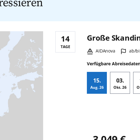
ressieren
Große Skandin
14
Reisedauer:
TAGE
Schiff:
Hafen
AIDAnova
ab/bi
Verfügbare Abreisedate
15.
03.
Aug.
26
Okt.
26
O
Zusatz
3.049 €