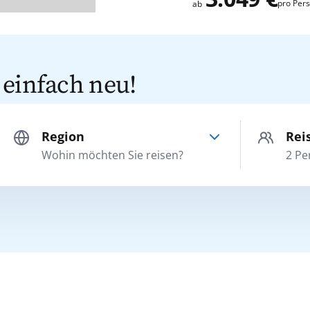
pro Per
ab
 einfach neu!
Region
Rei
Erwachsene
Nordeuropa
Wohin möchten Sie reisen?
2
Pe
ab 25 Jahre
Orient
Jugendliche
16 bis 24 Jahre
Ostsee
Kinder
2 bis 15 Jahre