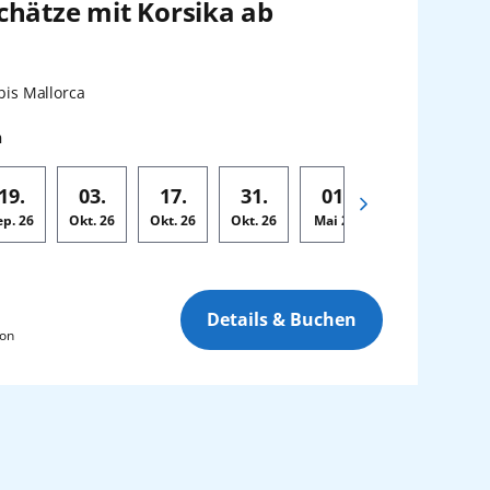
chätze mit Korsika ab
en:
bis Mallorca
n
19.
03.
17.
31.
01.
15.
ep.
26
Okt.
26
Okt.
26
Okt.
26
Mai
27
Mai
27
M
Details & Buchen
son