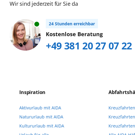
Wir sind jederzeit für Sie da
Karibik
24 Stunden erreichbar
Kostenlose Beratung
+49 381 20 27 07 22
Inspiration
Abfahrtsh
Aktivurlaub mit AIDA
Kreuzfahrte
Natururlaub mit AIDA
Kreuzfahrten
Kultururlaub mit AIDA
Kreuzfahrte
Urlaub für alle
Alle AIDA Hä