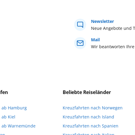
Südostasien
Urlaub 
Buchen Sie 
Newsletter
Tel. +49 (0)
Neue Angebote und T
Mail
Zurücksetzen
Wir beantworten Ihre
äfen
Beliebte Reiseländer
n ab Hamburg
Kreuzfahrten nach Norwegen
 ab Kiel
Kreuzfahrten nach Island
n ab Warnemünde
Kreuzfahrten nach Spanien
fen
Kreuzfahrten nach Italien