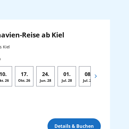
avien-Reise ab Kiel
:
s Kiel
n
10.
17.
24.
01.
08.
15.
kt.
26
Okt.
26
Jun.
28
Jul.
28
Jul.
28
Jul.
28
Ju
Details & Buchen