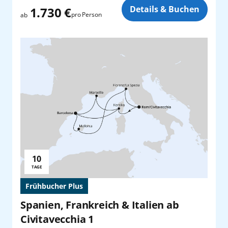
Zusatz
Details & Buchen
1.730 €
pro Person
ab
10
Reisedauer:
TAGE
Frühbucher Plus
Spanien, Frankreich & Italien ab
Civitavecchia 1