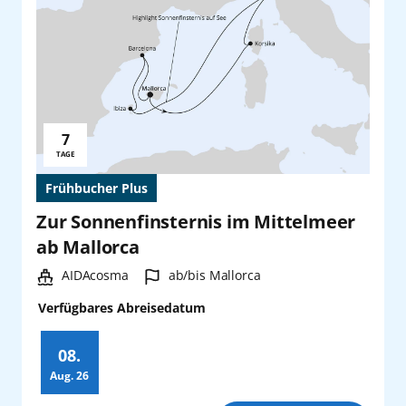
7
Reisedauer:
TAGE
Frühbucher Plus
Zur Sonnenfinsternis im Mittelmeer
ab Mallorca
Schiff:
Hafen:
AIDAcosma
ab/bis Mallorca
Verfügbares Abreisedatum
08.
Aug.
26