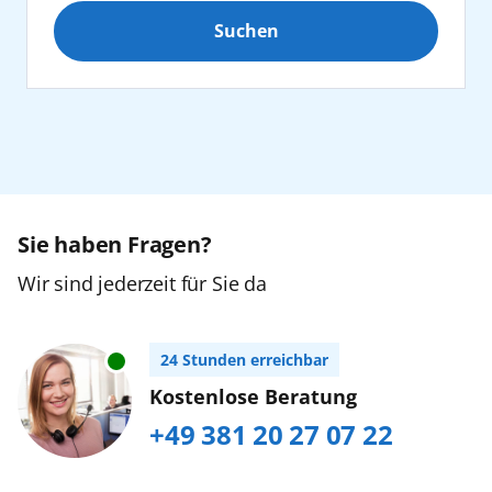
Suchen
Erwachsene
2
Kanaren
ab 25 Jahre
Karibik
Jugendliche
0
16 bis 24 Jahre
Nordeuropa
Orient
Sie haben Fragen?
Kinder
0
2 bis 15 Jahre
Wir sind jederzeit für Sie da
Ostsee
Zurücksetzen
Urlaub mit Baby
24 Stunden erreichbar
Südostasien
Buchen Sie bitte im AIDA Kundencenter,
Kostenlose Beratung
Tel. +49 (0) 381/20 27 07 22...
mehr erfahren
+49 381 20 27 07 22
Weltreise
Westeuropa