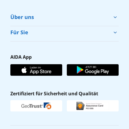
Über uns
Cruise & Help
Für Sie
Karriere
Barrierefreiheit
Presse
Gästefragebogen
AIDA App
Unternehmen
AIDA Club
Affiliateprogramm
AIDA App
Nachhaltigkeit
AIDA Lounge
Zertifiziert für Sicherheit und Qualität
Verhaltens- & Ethikkodex
AIDA ID
Newsletter
AIDAradio
Fahrgastrechte
Online-Shop