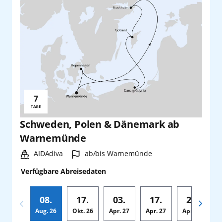
7
Reisedauer:
TAGE
Schweden, Polen & Dänemark ab
Warnemünde
Schiff:
Hafen:
AIDAdiva
ab/bis Warnemünde
Verfügbare Abreisedaten
08.
17.
03.
17.
24.
Aug.
26
Okt.
26
Apr.
27
Apr.
27
Apr.
27