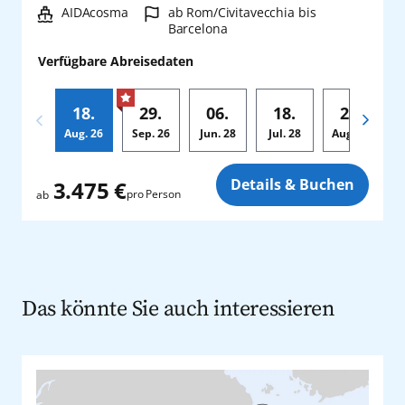
Schiff:
Hafen:
AIDAcosma
ab Rom/Civitavecchia bis
Barcelona
Verfügbare Abreisedaten
18.
29.
06.
18.
29.
Aug.
26
Sep.
26
Jun.
28
Jul.
28
Aug.
28
Zusatz
Details & Buchen
3.475 €
pro Person
ab
Das könnte Sie auch interessieren