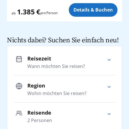
Zusatz
Details & Buchen
1.385 €
pro Person
ab
Nichts dabei? Suchen Sie einfach neu!
Reisezeit
Wann möchten Sie reisen?
Region
Wohin möchten Sie reisen?
Adria
Reisende
2
Personen
Afrika