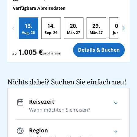
Verfügbare Abreisedaten
13.
14.
20.
29.
01.
Aug.
26
Sep.
26
Mär.
27
Mär.
27
Jun.
27
A
Zusatz
Details & Buchen
1.005 €
pro Person
ab
Nichts dabei? Suchen Sie einfach neu!
Reisezeit
Wann möchten Sie reisen?
Region