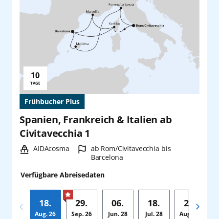
10
Reisedauer:
TAGE
Frühbucher Plus
Spanien, Frankreich & Italien ab
Civitavecchia 1
Schiff:
Hafen:
AIDAcosma
ab Rom/Civitavecchia bis
Barcelona
Verfügbare Abreisedaten
18.
29.
06.
18.
29.
Aug.
26
Sep.
26
Jun.
28
Jul.
28
Aug.
28