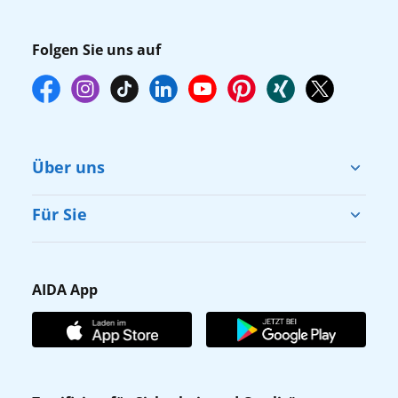
Folgen Sie uns auf
Über uns
Cruise & Help
Für Sie
Karriere
Barrierefreiheit
Presse
Gästefragebogen
AIDA App
Unternehmen
AIDA Club
Affiliateprogramm
AIDA App
Nachhaltigkeit
AIDA Lounge