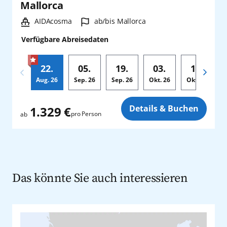
Mallorca
Schiff:
Hafen:
AIDAcosma
ab/bis Mallorca
Verfügbare Abreisedaten
22.
05.
19.
03.
17.
Aug.
26
Sep.
26
Sep.
26
Okt.
26
Okt.
26
Zusatz
Details & Buchen
1.329 €
pro Person
ab
Das könnte Sie auch interessieren