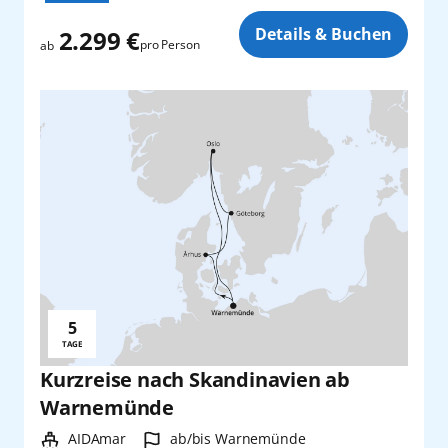
Zusatz
Details & Buchen
2.299 €
pro Person
ab
5
Reisedauer:
TAGE
Kurzreise nach Skandinavien ab
Warnemünde
Schiff:
Hafen:
AIDAmar
ab/bis Warnemünde