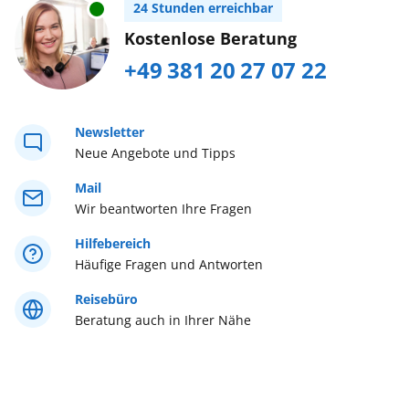
Urlaub mit Baby
24 Stunden erreichbar
Südostasien
Buchen Sie bitte im AIDA Kundencenter,
Kostenlose Beratung
Tel. +49 (0) 381/20 27 07 22...
mehr erfahren
+49 381 20 27 07 22
Weltreise
Westeuropa
Newsletter
Neue Angebote und Tipps
Westliches Mittelmeer
Mail
Wir beantworten Ihre Fragen
Östliches Mittelmeer
Hilfebereich
Häufige Fragen und Antworten
Reisebüro
Beratung auch in Ihrer Nähe