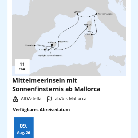
11
Reisedauer:
TAGE
Mittelmeerinseln mit
Sonnenfinsternis ab Mallorca
Schiff:
Hafen:
AIDAstella
ab/bis Mallorca
Verfügbares Abreisedatum
09.
Aug.
26