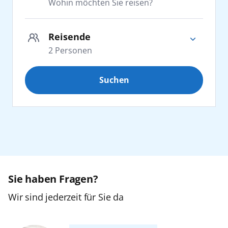
Wohin möchten Sie reisen?
Adria
Reisende
2
Personen
Afrika
Suchen
Erwachsene
2
Kanaren
ab 25 Jahre
Karibik
Jugendliche
0
16 bis 24 Jahre
Nordeuropa
Orient
Sie haben Fragen?
Kinder
0
2 bis 15 Jahre
Wir sind jederzeit für Sie da
Ostsee
Zurücksetzen