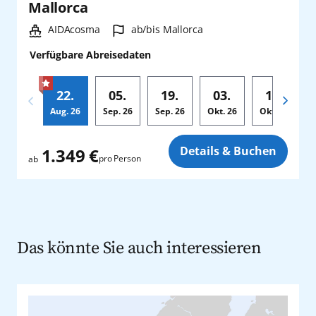
Mallorca
Schiff:
Hafen:
AIDAcosma
ab/bis Mallorca
Verfügbare Abreisedaten
22.
05.
19.
03.
17.
Aug.
26
Sep.
26
Sep.
26
Okt.
26
Okt.
26
Zusatz
Details & Buchen
1.349 €
pro Person
ab
Das könnte Sie auch interessieren