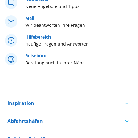
Neue Angebote und Tipps
Westliches Mittelmeer
Mail
Wir beantworten Ihre Fragen
Östliches Mittelmeer
Hilfebereich
Häufige Fragen und Antworten
Reisebüro
Beratung auch in Ihrer Nähe
Inspiration
Aktivurlaub mit AIDA
Abfahrtshäfen
Natururlaub mit AIDA
Kreuzfahrten ab Hamburg
Kultururlaub mit AIDA