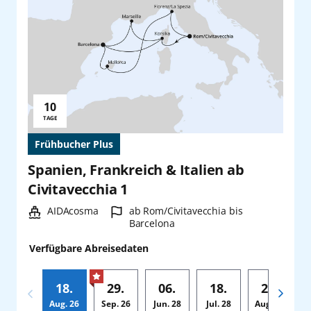
10
Reisedauer:
TAGE
Frühbucher Plus
Spanien, Frankreich & Italien ab
Civitavecchia 1
Schiff:
Hafen:
AIDAcosma
ab Rom/Civitavecchia bis
Barcelona
Verfügbare Abreisedaten
18.
29.
06.
18.
29.
Aug.
26
Sep.
26
Jun.
28
Jul.
28
Aug.
28