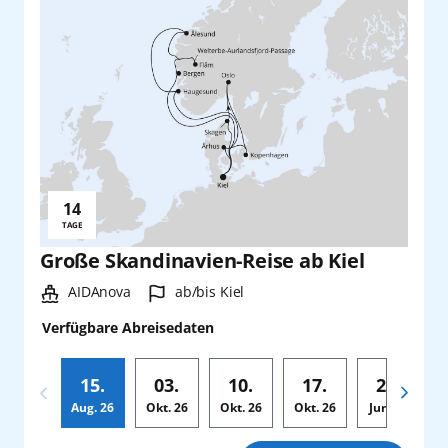
14
Reisedauer:
TAGE
Große Skandinavien-Reise ab Kiel
Schiff:
Hafen:
AIDAnova
ab/bis Kiel
Verfügbare Abreisedaten
15.
03.
10.
17.
24.
Aug.
26
Okt.
26
Okt.
26
Okt.
26
Jun.
28