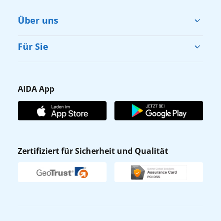
Über uns
Cruise & Help
Für Sie
Karriere
Barrierefreiheit
Presse
Gästefragebogen
AIDA App
Unternehmen
AIDA Club
Affiliateprogramm
AIDA App
Nachhaltigkeit
AIDA Lounge
Zertifiziert für Sicherheit und Qualität
Verhaltens- & Ethikkodex
AIDA ID
Newsletter
AIDAradio
Fahrgastrechte
Online-Shop
EXPInet