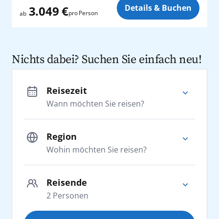
Zusatz
Details & Buchen
3.049 €
pro Person
ab
Nichts dabei? Suchen Sie einfach neu!
Reisezeit
Wann möchten Sie reisen?
Region
Wohin möchten Sie reisen?
Adria
Reisende
2
Personen
Afrika