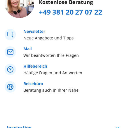
Kostenlose Beratung
Tel. +49 (0) 381/20 27 07 22...
mehr erfahren
+49 381 20 27 07 22
Weltreise
Westeuropa
Newsletter
Neue Angebote und Tipps
Westliches Mittelmeer
Mail
Wir beantworten Ihre Fragen
Östliches Mittelmeer
Hilfebereich
Häufige Fragen und Antworten
Reisebüro
Beratung auch in Ihrer Nähe
Inspiration