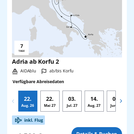
7
Reisedauer:
TAGE
Adria ab Korfu 2
Schiff:
Hafen:
AIDAblu
ab/bis Korfu
Verfügbare Abreisedaten
22.
22.
03.
14.
03.
Aug.
26
Mai
27
Jul.
27
Aug.
27
Jun.
28
Zusatz
inkl. Flug
Details & Buchen