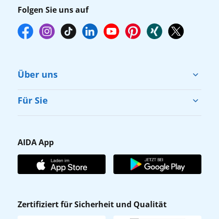
Folgen Sie uns auf
Über uns
Cruise & Help
Für Sie
Karriere
Barrierefreiheit
Presse
Gästefragebogen
AIDA App
Unternehmen
AIDA Club
Affiliateprogramm
AIDA App
Nachhaltigkeit
AIDA Lounge
Zertifiziert für Sicherheit und Qualität
Verhaltens- & Ethikkodex
AIDA ID