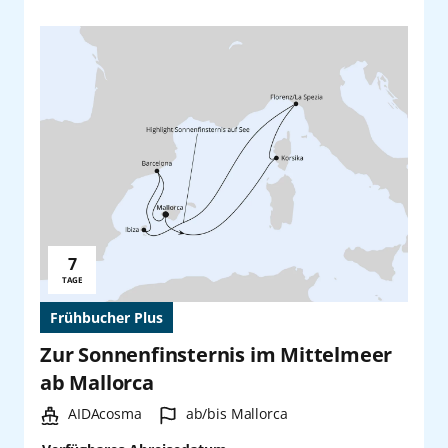
7
Reisedauer:
TAGE
Frühbucher Plus
Zur Sonnenfinsternis im Mittelmeer
ab Mallorca
Schiff:
Hafen:
AIDAcosma
ab/bis Mallorca