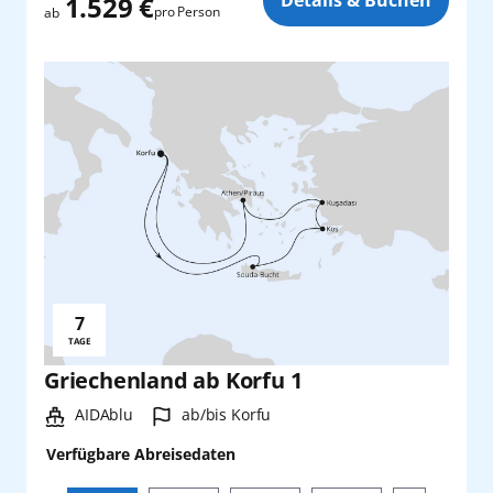
1.529 €
pro Person
ab
7
Reisedauer:
TAGE
Griechenland ab Korfu 1
Schiff:
Hafen:
AIDAblu
ab/bis Korfu
Verfügbare Abreisedaten