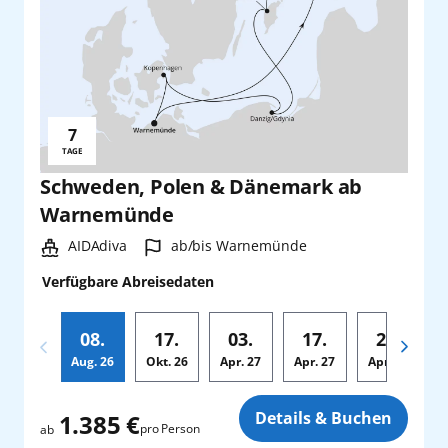
7
Reisedauer:
TAGE
Schweden, Polen & Dänemark ab
Warnemünde
Schiff:
Hafen:
AIDAdiva
ab/bis Warnemünde
Verfügbare Abreisedaten
08.
17.
03.
17.
24.
Aug.
26
Okt.
26
Apr.
27
Apr.
27
Apr.
27
Zusatz
Details & Buchen
1.385 €
pro Person
ab