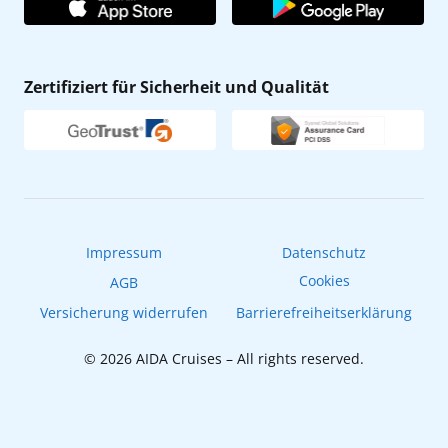
Affiliateprogramm
AIDA App
Nachhaltigkeit
AIDA Lounge
Zertifiziert für Sicherheit und Qualität
Verhaltens- & Ethikkodex
AIDA ID
Newsletter
AIDAradio
Fahrgastrechte
Online-Shop
EXPInet
Impressum
Datenschutz
Cookies
AGB
Versicherung widerrufen
Barrierefreiheitserklärung
© 2026 AIDA Cruises – All rights reserved.