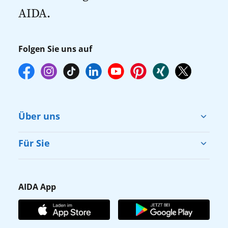
AIDA.
Folgen Sie uns auf
Über uns
Cruise & Help
Für Sie
Karriere
Barrierefreiheit
Presse
Gästefragebogen
AIDA App
Unternehmen
AIDA Club
Affiliateprogramm
AIDA App