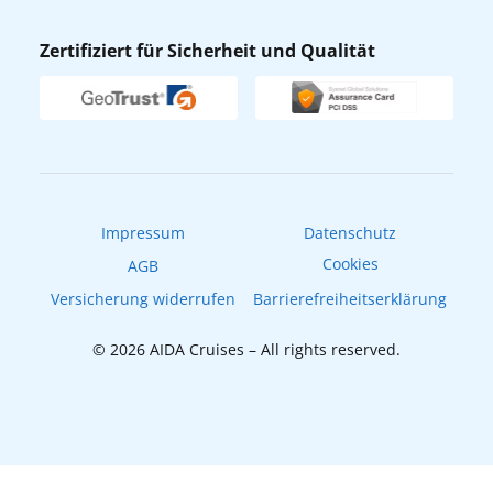
Nachhaltigkeit
AIDA Lounge
Zertifiziert für Sicherheit und Qualität
Verhaltens- & Ethikkodex
AIDA ID
Newsletter
AIDAradio
Fahrgastrechte
Online-Shop
EXPInet
Impressum
Datenschutz
Cookies
AGB
Versicherung widerrufen
Barrierefreiheitserklärung
© 2026 AIDA Cruises – All rights reserved.