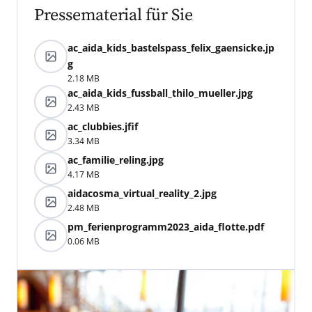
Pressematerial für Sie
ac_aida_kids_bastelspass_felix_gaensicke.jp
g
2.18 MB
ac_aida_kids_fussball_thilo_mueller.jpg
2.43 MB
ac_clubbies.jfif
3.34 MB
ac_familie_reling.jpg
4.17 MB
aidacosma_virtual_reality_2.jpg
2.48 MB
pm_ferienprogramm2023_aida_flotte.pdf
0.06 MB