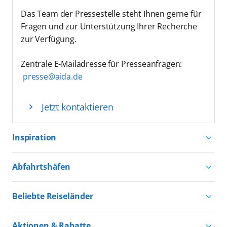
Das Team der Pressestelle steht Ihnen gerne für
Fragen und zur Unterstützung Ihrer Recherche
zur Verfügung.
Zentrale E-Mailadresse für Presseanfragen:
presse@aida.de
Jetzt kontaktieren
Inspiration
Aktivurlaub mit AIDA
Abfahrtshäfen
Natururlaub mit AIDA
Kreuzfahrten ab Hamburg
Kultururlaub mit AIDA
Beliebte Reiseländer
Kreuzfahrten ab Kiel
Urlaub für alle
Kreuzfahrten nach Norwegen
Kreuzfahrten ab Warnemünde
Aktionen & Rabatte