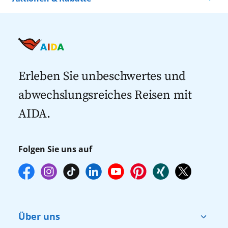
Kreuzfahrten nach Island
Alle AIDA Häfen
Kreuzfahrt Angebote
Kreuzfahrten nach Spanien
Last Minute Kreuzfahrten
Kreuzfahrten nach Italien
Kreuzfahrten mit Flug
Kreuzfahrten 2027
Erleben Sie unbeschwertes und
abwechslungsreiches Reisen mit
AIDA.
Folgen Sie uns auf
Über uns