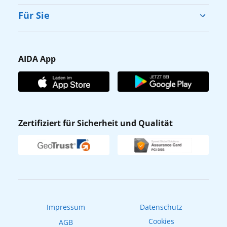
Cruise & Help
Für Sie
Karriere
Barrierefreiheit
Presse
Gästefragebogen
AIDA App
Unternehmen
AIDA Club
Affiliateprogramm
AIDA App
Nachhaltigkeit
AIDA Lounge
Zertifiziert für Sicherheit und Qualität
Verhaltens- & Ethikkodex
AIDA ID
Newsletter
AIDAradio
Fahrgastrechte
Online-Shop
EXPInet
Impressum
Datenschutz
Cookies
AGB