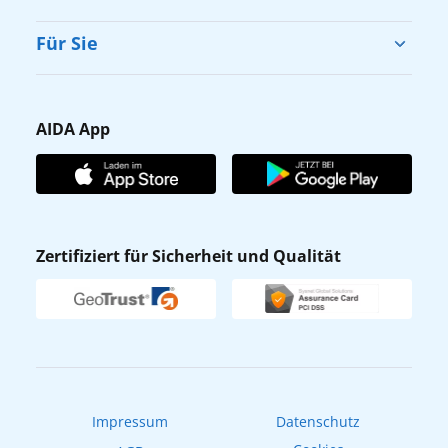
Cruise & Help
Für Sie
Karriere
Barrierefreiheit
Presse
Gästefragebogen
AIDA App
Unternehmen
AIDA Club
Affiliateprogramm
AIDA App
Nachhaltigkeit
AIDA Lounge
Zertifiziert für Sicherheit und Qualität
Verhaltens- & Ethikkodex
AIDA ID
Newsletter
AIDAradio
Fahrgastrechte
Online-Shop
EXPInet
Impressum
Datenschutz