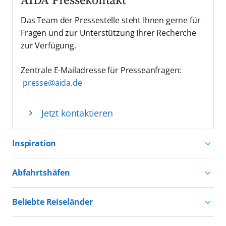
AIDA Pressekontakt
Das Team der Pressestelle steht Ihnen gerne für
Fragen und zur Unterstützung Ihrer Recherche
zur Verfügung.
Zentrale E-Mailadresse für Presseanfragen:
presse@aida.de
Jetzt kontaktieren
Inspiration
Aktivurlaub mit AIDA
Abfahrtshäfen
Natururlaub mit AIDA
Kreuzfahrten ab Hamburg
Kultururlaub mit AIDA
Beliebte Reiseländer
Kreuzfahrten ab Kiel
Urlaub für alle