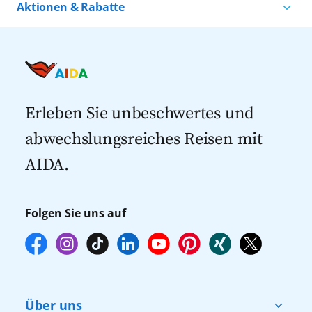
Kreuzfahrten nach Norwegen
Kreuzfahrten ab Warnemünde
Aktionen & Rabatte
Kreuzfahrten nach Island
Alle AIDA Häfen
Kreuzfahrt Angebote
Kreuzfahrten nach Spanien
Last Minute Kreuzfahrten
Kreuzfahrten nach Italien
Kreuzfahrten mit Flug
Kreuzfahrten 2027
Erleben Sie unbeschwertes und
abwechslungsreiches Reisen mit
AIDA.
Folgen Sie uns auf
Über uns