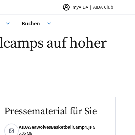
myAIDA | AIDA Club
Buchen
llcamps auf hoher
Pressematerial für Sie
AIDASeawolvesBasketballCamp1.JPG
5.05 MB