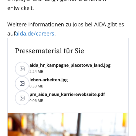
entwickelt.
Weitere Informationen zu Jobs bei AIDA gibt es
auf
aida.de/careers
.
Pressematerial für Sie
aida_hr_kampagne_placetowe_land.jpg
2.24 MB
leben-arbeiten.jpg
0.33 MB
pm_aida_neue_karrierewebseite.pdf
0.06 MB