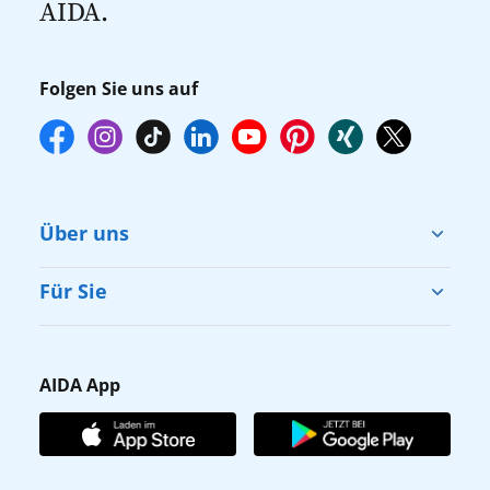
AIDA.
Folgen Sie uns auf
Über uns
Cruise & Help
Für Sie
Karriere
Barrierefreiheit
Presse
Gästefragebogen
AIDA App
Unternehmen
AIDA Club
Affiliateprogramm
AIDA App
Nachhaltigkeit