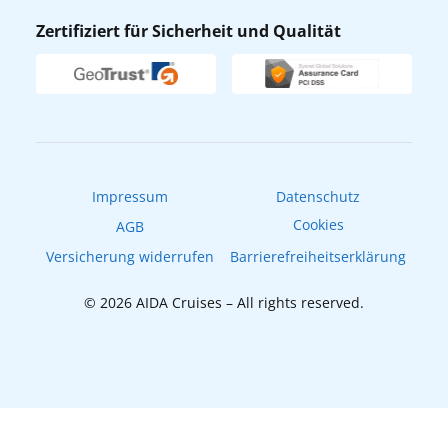
AIDA Lounge
Zertifiziert für Sicherheit und Qualität
Verhaltens- & Ethikkodex
AIDA ID
Newsletter
AIDAradio
Fahrgastrechte
Online-Shop
EXPInet
Impressum
Datenschutz
Cookies
AGB
Versicherung widerrufen
Barrierefreiheitserklärung
© 2026 AIDA Cruises – All rights reserved.