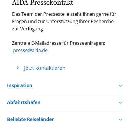
AIDA Pressekontakt
Das Team der Pressestelle steht Ihnen gerne für
Fragen und zur Unterstützung Ihrer Recherche
zur Verfügung.
Zentrale E-Mailadresse für Presseanfragen:
presse@aida.de
Jetzt kontaktieren
Inspiration
Aktivurlaub mit AIDA
Abfahrtshäfen
Natururlaub mit AIDA
Kreuzfahrten ab Hamburg
Kultururlaub mit AIDA
Beliebte Reiseländer
Kreuzfahrten ab Kiel
Urlaub für alle