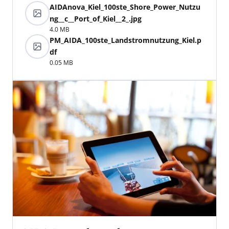
AIDAnova_Kiel_100ste_Shore_Power_Nutzu
ng__c__Port_of_Kiel__2_.jpg
4.0 MB
PM_AIDA_100ste_Landstromnutzung_Kiel.p
df
0.05 MB