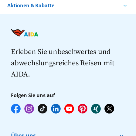
Kreuzfahrten nach Norwegen
Kreuzfahrten ab Warnemünde
Aktionen & Rabatte
Kreuzfahrten nach Island
Alle AIDA Häfen
Kreuzfahrt Angebote
Kreuzfahrten nach Spanien
Last Minute Kreuzfahrten
Kreuzfahrten nach Italien
Kreuzfahrten mit Flug
Kreuzfahrten 2027
Erleben Sie unbeschwertes und
abwechslungsreiches Reisen mit
AIDA.
Folgen Sie uns auf
Über uns