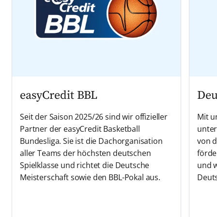
easyCredit BBL
Deu
Seit der Saison 2025/26 sind wir offizieller
Mit u
Partner der easyCredit Basketball
unter
Bundesliga. Sie ist die Dachorganisation
von d
aller Teams der höchsten deutschen
förde
Spielklasse und richtet die Deutsche
und w
Meisterschaft sowie den BBL-Pokal aus.
Deut