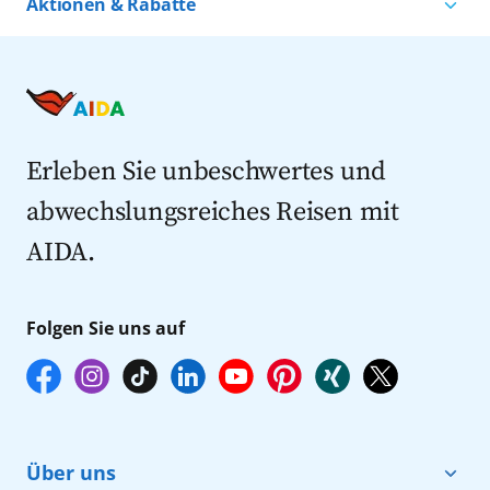
Aktionen & Rabatte
Kreuzfahrten nach Island
Alle AIDA Häfen
Kreuzfahrt Angebote
Kreuzfahrten nach Spanien
Last Minute Kreuzfahrten
Kreuzfahrten nach Italien
Kreuzfahrten mit Flug
Kreuzfahrten 2027
Erleben Sie unbeschwertes und
abwechslungsreiches Reisen mit
AIDA.
Folgen Sie uns auf
Über uns