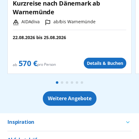
Kurzreise nach Dänemark ab
Warnemünde
Schiff:
Hafen:
AIDAdiva
ab/bis Warnemünde
22.08.2026
bis
25.08.2026
570 €
Details & Buchen
pro Person
ab
Weitere Angebote
Inspiration
Aktivurlaub mit AIDA