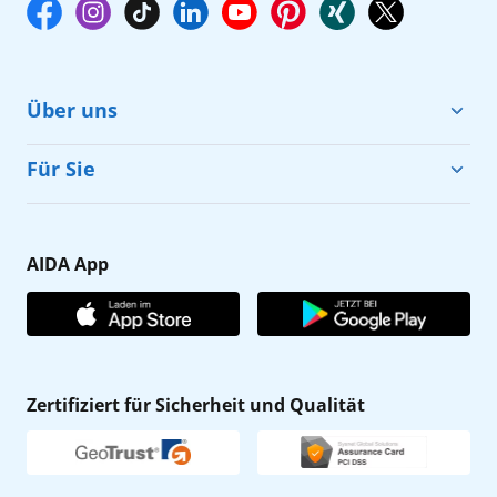
Über uns
Cruise & Help
Für Sie
Karriere
Barrierefreiheit
Presse
Gästefragebogen
AIDA App
Unternehmen
AIDA Club
Affiliateprogramm
AIDA App
Nachhaltigkeit
AIDA Lounge
Zertifiziert für Sicherheit und Qualität
Verhaltens- & Ethikkodex
AIDA ID
Newsletter
AIDAradio
Fahrgastrechte