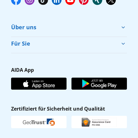
Über uns
Cruise & Help
Für Sie
Karriere
Barrierefreiheit
Presse
Gästefragebogen
AIDA App
Unternehmen
AIDA Club
Affiliateprogramm
AIDA App
Nachhaltigkeit
AIDA Lounge
Zertifiziert für Sicherheit und Qualität
Verhaltens- & Ethikkodex
AIDA ID
Newsletter
AIDAradio
Fahrgastrechte