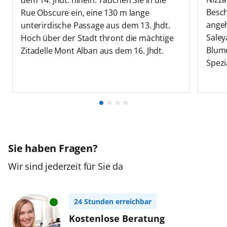
dem 14. Jhdt. hinein. Tauchen Sie in die
Besch
Rue Obscure ein, eine 130 m lange
angeh
unterirdische Passage aus dem 13. Jhdt.
Saley
Hoch über der Stadt thront die mächtige
Blume
Zitadelle Mont Alban aus dem 16. Jhdt.
Spezi
Sie haben Fragen?
Wir sind jederzeit für Sie da
24 Stunden erreichbar
Kostenlose Beratung