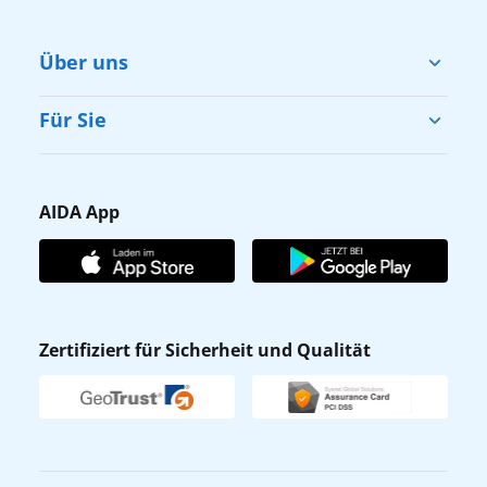
Über uns
Cruise & Help
Für Sie
Karriere
Barrierefreiheit
Presse
Gästefragebogen
AIDA App
Unternehmen
AIDA Club
Affiliateprogramm
AIDA App
Nachhaltigkeit
AIDA Lounge
Zertifiziert für Sicherheit und Qualität
Verhaltens- & Ethikkodex
AIDA ID
Newsletter
AIDAradio
Fahrgastrechte
Online-Shop