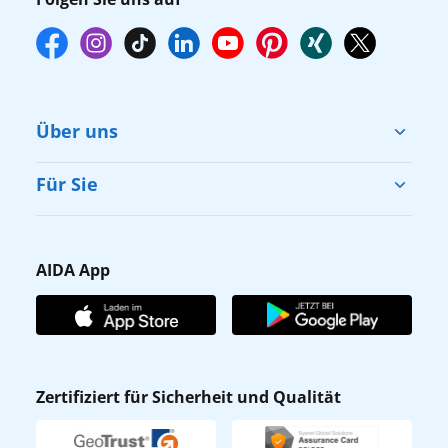
Über uns
Cruise & Help
Für Sie
Karriere
Barrierefreiheit
Presse
Gästefragebogen
AIDA App
Unternehmen
AIDA Club
Affiliateprogramm
AIDA App
Nachhaltigkeit
AIDA Lounge
Zertifiziert für Sicherheit und Qualität
Verhaltens- & Ethikkodex
AIDA ID
Newsletter