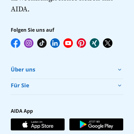
AIDA.
Folgen Sie uns auf
Über uns
Cruise & Help
Für Sie
Karriere
Barrierefreiheit
Presse
Gästefragebogen
AIDA App
Unternehmen
AIDA Club
Affiliateprogramm
AIDA App