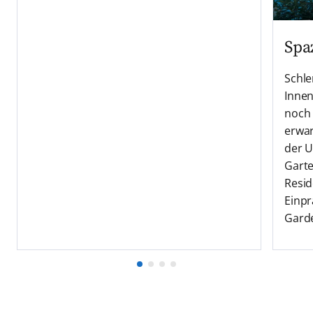
Spa
Schle
Innen
noch 
erwar
der U
Gart
Resid
Einpr
Garde