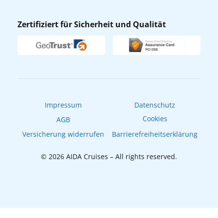
Nachhaltigkeit
AIDA Lounge
Zertifiziert für Sicherheit und Qualität
Verhaltens- & Ethikkodex
AIDA ID
Newsletter
AIDAradio
Fahrgastrechte
Online-Shop
EXPInet
Impressum
Datenschutz
Cookies
AGB
Versicherung widerrufen
Barrierefreiheitserklärung
© 2026 AIDA Cruises – All rights reserved.