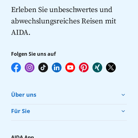
Kreuzfahrten 2027
Erleben Sie unbeschwertes und
abwechslungsreiches Reisen mit
AIDA.
Folgen Sie uns auf
Über uns
Cruise & Help
Für Sie
Karriere
Barrierefreiheit
Presse
Gästefragebogen
AIDA App