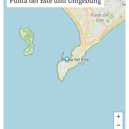
Punta del Este und Umgebung
+
−