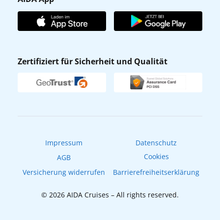
Unternehmen
AIDA Club
Affiliateprogramm
AIDA App
Nachhaltigkeit
AIDA Lounge
Zertifiziert für Sicherheit und Qualität
Verhaltens- & Ethikkodex
AIDA ID
Newsletter
AIDAradio
Fahrgastrechte
Online-Shop
EXPInet
Impressum
Datenschutz
Cookies
AGB
Versicherung widerrufen
Barrierefreiheitserklärung
© 2026 AIDA Cruises – All rights reserved.