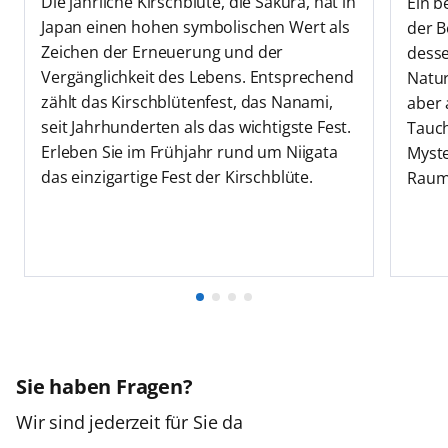
Die jährliche Kirschblüte, die Sakura, hat in
Ein b
Japan einen hohen symbolischen Wert als
der B
Zeichen der Erneuerung und der
desse
Vergänglichkeit des Lebens. Entsprechend
Natur
zählt das Kirschblütenfest, das Nanami,
aber 
seit Jahrhunderten als das wichtigste Fest.
Tauch
Erleben Sie im Frühjahr rund um Niigata
Myste
das einzigartige Fest der Kirschblüte.
Raum 
Sie haben Fragen?
Wir sind jederzeit für Sie da