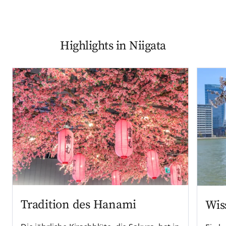
Highlights in Niigata
Tradition des Hanami
Wis