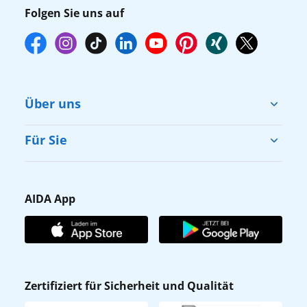
Folgen Sie uns auf
Über uns
Cruise & Help
Für Sie
Karriere
Barrierefreiheit
Presse
Gästefragebogen
AIDA App
Unternehmen
AIDA Club
Affiliateprogramm
AIDA App
Nachhaltigkeit
AIDA Lounge
Zertifiziert für Sicherheit und Qualität
Verhaltens- & Ethikkodex
AIDA ID