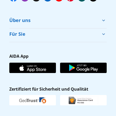
Über uns
Cruise & Help
Für Sie
Karriere
Barrierefreiheit
Presse
Gästefragebogen
AIDA App
Unternehmen
AIDA Club
Affiliateprogramm
AIDA App
Nachhaltigkeit
AIDA Lounge
Zertifiziert für Sicherheit und Qualität
Verhaltens- & Ethikkodex
AIDA ID
Newsletter
AIDAradio
Fahrgastrechte
Online-Shop