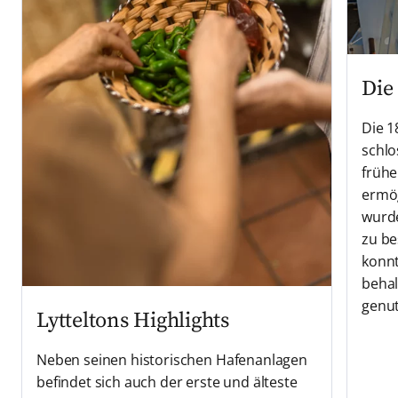
Die
Die 1
schlo
frühe
ermög
wurde
zu be
konnt
behal
genut
Lytteltons Highlights
Neben seinen historischen Hafenanlagen
befindet sich auch der erste und älteste