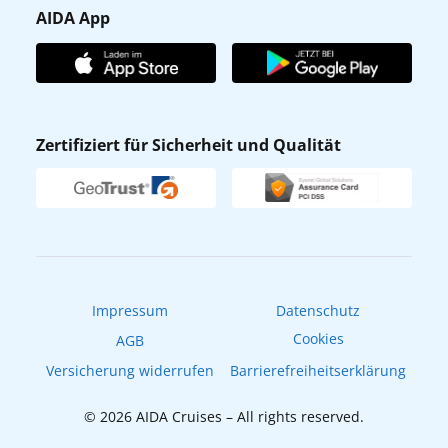
Gästefragebogen
AIDA App
Unternehmen
AIDA Club
Affiliateprogramm
AIDA App
Nachhaltigkeit
AIDA Lounge
Zertifiziert für Sicherheit und Qualität
Verhaltens- & Ethikkodex
AIDA ID
Newsletter
AIDAradio
Fahrgastrechte
Online-Shop
EXPInet
Impressum
Datenschutz
Cookies
AGB
Versicherung widerrufen
Barrierefreiheitserklärung
© 2026 AIDA Cruises – All rights reserved.