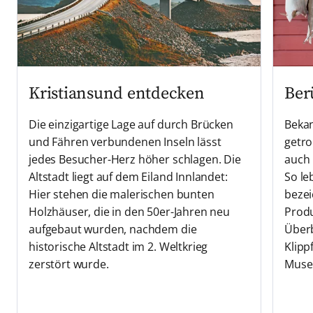
Kristiansund entdecken
Ber
Die einzigartige Lage auf durch Brücken
Bekan
und Fähren verbundenen Inseln lässt
getro
jedes Besucher-Herz höher schlagen. Die
auch 
Altstadt liegt auf dem Eiland Innlandet:
So le
Hier stehen die malerischen bunten
bezei
Holzhäuser, die in den 50er-Jahren neu
Produ
aufgebaut wurden, nachdem die
Überb
historische Altstadt im 2. Weltkrieg
Klipp
zerstört wurde.
Muse