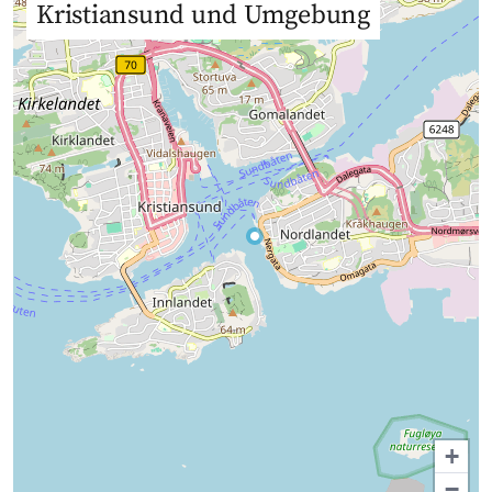
Kristiansund und Umgebung
+
−