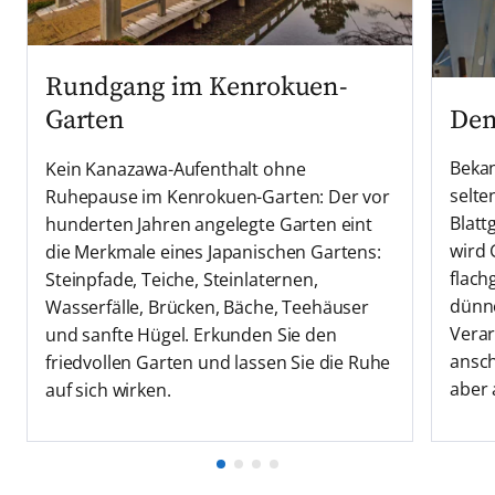
Rundgang im Kenrokuen-
Dem
Garten
Bekan
Kein Kanazawa-Aufenthalt ohne
selte
Ruhepause im Kenrokuen-Garten: Der vor
Blatt
hunderten Jahren angelegte Garten eint
wird 
die Merkmale eines Japanischen Gartens:
flach
Steinpfade, Teiche, Steinlaternen,
dünne
Wasserfälle, Brücken, Bäche, Teehäuser
Verar
und sanfte Hügel. Erkunden Sie den
ansch
friedvollen Garten und lassen Sie die Ruhe
aber 
auf sich wirken.