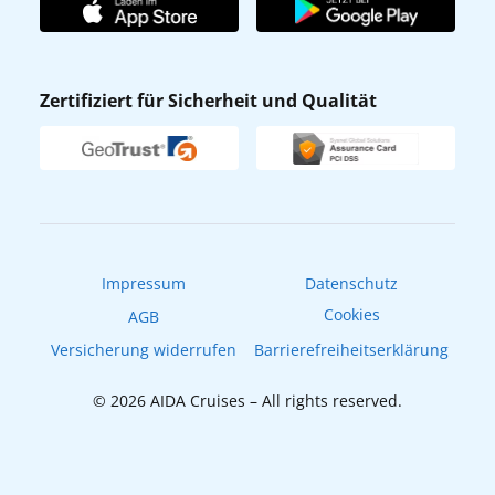
Affiliateprogramm
AIDA App
Nachhaltigkeit
AIDA Lounge
Zertifiziert für Sicherheit und Qualität
Verhaltens- & Ethikkodex
AIDA ID
Newsletter
AIDAradio
Fahrgastrechte
Online-Shop
EXPInet
Impressum
Datenschutz
Cookies
AGB
Versicherung widerrufen
Barrierefreiheitserklärung
© 2026 AIDA Cruises – All rights reserved.