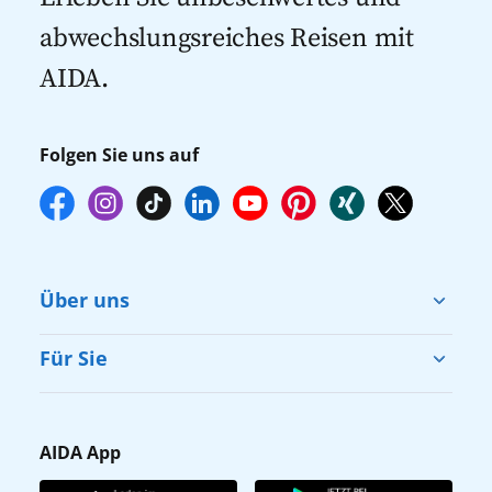
abwechslungsreiches Reisen mit
AIDA.
Folgen Sie uns auf
Über uns
Cruise & Help
Für Sie
Karriere
Barrierefreiheit
Presse
Gästefragebogen
AIDA App
Unternehmen
AIDA Club