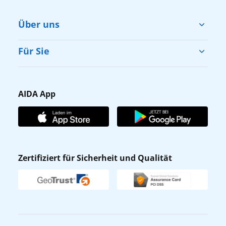
Über uns
Cruise & Help
Für Sie
Karriere
Barrierefreiheit
Presse
Gästefragebogen
AIDA App
Unternehmen
AIDA Club
Affiliateprogramm
AIDA App
Nachhaltigkeit
AIDA Lounge
Zertifiziert für Sicherheit und Qualität
Verhaltens- & Ethikkodex
AIDA ID
Newsletter
AIDAradio
Fahrgastrechte
Online-Shop