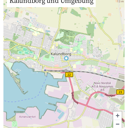
Kalundborg und Umgebung
+
−