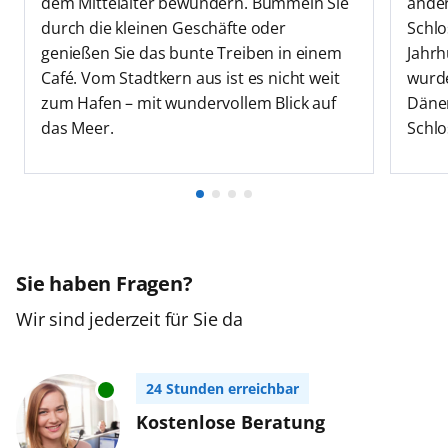
dem Mittelalter bewundern. Bummeln Sie
ander
durch die kleinen Geschäfte oder
Schlo
genießen Sie das bunte Treiben in einem
Jahrh
Café. Vom Stadtkern aus ist es nicht weit
wurde
zum Hafen – mit wundervollem Blick auf
Dänem
das Meer.
Schlo
Sie haben Fragen?
Wir sind jederzeit für Sie da
24 Stunden erreichbar
Kostenlose Beratung