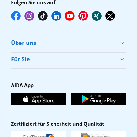
Folgen Sie uns auf
Über uns
Cruise & Help
Für Sie
Karriere
Barrierefreiheit
Presse
Gästefragebogen
AIDA App
Unternehmen
AIDA Club
Affiliateprogramm
AIDA App
Nachhaltigkeit
AIDA Lounge
Zertifiziert für Sicherheit und Qualität
Verhaltens- & Ethikkodex
AIDA ID