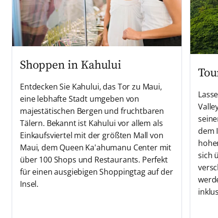
Shoppen in Kahului
Tou
Entdecken Sie Kahului, das Tor zu Maui,
Lasse
eine lebhafte Stadt umgeben von
Valle
majestätischen Bergen und fruchtbaren
sein
Tälern. Bekannt ist Kahului vor allem als
dem I
Einkaufsviertel mit der größten Mall von
hohen
Maui, dem Queen Ka'ahumanu Center mit
sich 
über 100 Shops und Restaurants. Perfekt
vers
für einen ausgiebigen Shoppingtag auf der
werde
Insel.
inklus