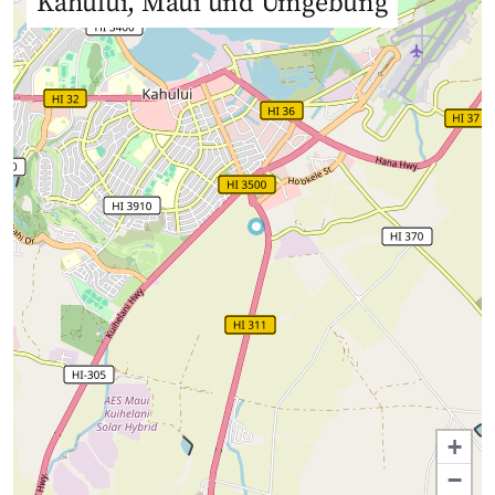
Kahului, Maui und Umgebung
+
−